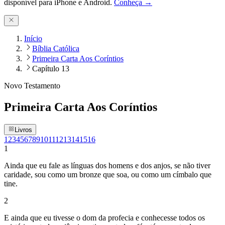
disponível para iPhone e Android.
Conheça →
Início
Bíblia Católica
Primeira Carta Aos Coríntios
Capítulo 13
Novo Testamento
Primeira Carta Aos Coríntios
Livros
1
2
3
4
5
6
7
8
9
10
11
12
13
14
15
16
1
Ainda que eu fale as línguas dos homens e dos anjos, se não tiver
caridade, sou como um bronze que soa, ou como um címbalo que
tine.
2
E ainda que eu tivesse o dom da profecia e conhecesse todos os