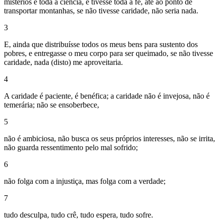
mistérios e toda a ciência, e tivesse toda a fé, até ao ponto de
transportar montanhas, se não tivesse caridade, não seria nada.
3
E, ainda que distribuísse todos os meus bens para sustento dos
pobres, e entregasse o meu corpo para ser queimado, se não tivesse
caridade, nada (disto) me aproveitaria.
4
A caridade é paciente, é benéfica; a caridade não é invejosa, não é
temerária; não se ensoberbece,
5
não é ambiciosa, não busca os seus próprios interesses, não se irrita,
não guarda ressentimento pelo mal sofrido;
6
não folga com a injustiça, mas folga com a verdade;
7
tudo desculpa, tudo crê, tudo espera, tudo sofre.