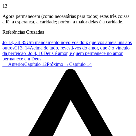
13
Agora permanecem (como necessárias para todos) estas três coisas:
a fé, a esperança, a caridade; porém, a maior delas é a caridade.
Referências Cruzadas
Jo 13, 34-35
Um mandamento novo vos dou: que vos ameis uns aos
outros
Cl 3, 14
Acima de tudo, revesti-vos do amor, que é o vínculo
da perfeição
1Jo 4, 16
Deus é amor, e quem permanece no amor
permanece em Deus
← Anterior
Capítulo 12
Próximo →
Capítulo 14