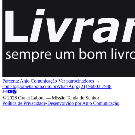
Parceria: Anjo Comunicação
·
Ver patrocinadores →
contato@oraetlabora.com.br
WhatsApp: (21) 96903-7948
©
2026
Ora et Labora — Missão Tenda do Senhor
Política de Privacidade
·
Desenvolvido por Anjo Comunicação