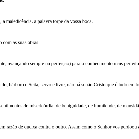
as.
a, a maledicência, a palavra torpe da vossa boca.
o com as suas obras
nte, avançando sempre na perfeição) para o conhecimento mais perfeit
do, bárbaro e Scita, servo e livre, não há senão Cristo que é tudo em t
sentimentos de misericórdia, de benignidade, de humildade, de mansidã
em razão de queixa contra o outro. Assim como o Senhor vos perdoou a