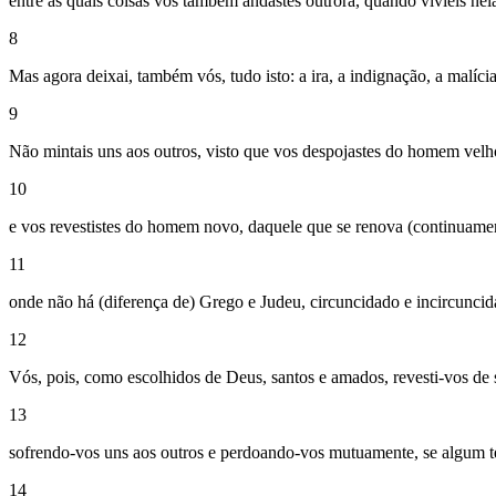
entre as quais coisas vós também andastes outrora, quando vivíeis nel
8
Mas agora deixai, também vós, tudo isto: a ira, a indignação, a malíci
9
Não mintais uns aos outros, visto que vos despojastes do homem velh
10
e vos revestistes do homem novo, daquele que se renova (continuame
11
onde não há (diferença de) Grego e Judeu, circuncidado e incircuncida
12
Vós, pois, como escolhidos de Deus, santos e amados, revesti-vos de 
13
sofrendo-vos uns aos outros e perdoando-vos mutuamente, se algum t
14