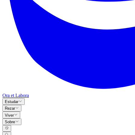
Ora et Labora
Estudar
Rezar
Viver
Sobre