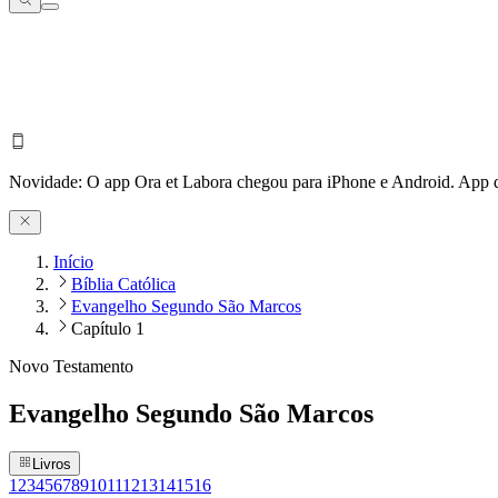
Novidade:
O app Ora et Labora chegou para iPhone e Android.
App d
Início
Bíblia Católica
Evangelho Segundo São Marcos
Capítulo 1
Novo Testamento
Evangelho Segundo São Marcos
Livros
1
2
3
4
5
6
7
8
9
10
11
12
13
14
15
16