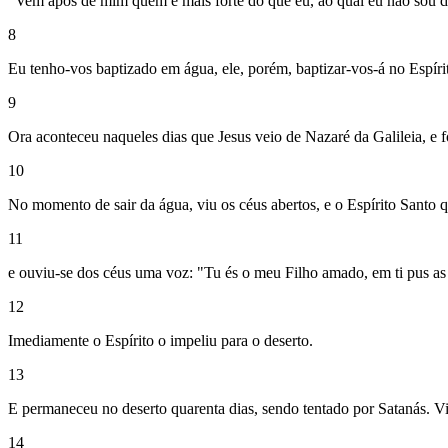
"Vem após de mim quem é mais forte do que eu, ao qual eu não sou dig
8
Eu tenho-vos baptizado em água, ele, porém, baptizar-vos-á no Espíri
9
Ora aconteceu naqueles dias que Jesus veio de Nazaré da Galileia, e f
10
No momento de sair da água, viu os céus abertos, e o Espírito Santo 
11
e ouviu-se dos céus uma voz: "Tu és o meu Filho amado, em ti pus a
12
Imediamente o Espírito o impeliu para o deserto.
13
E permaneceu no deserto quarenta dias, sendo tentado por Satanás. Viv
14