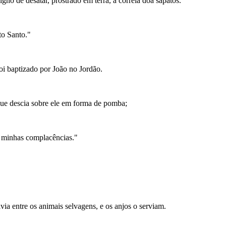
no de desatar, prostrado em terra, a correia doa sapatos.
to Santo."
oi baptizado por João no Jordão.
que descia sobre ele em forma de pomba;
s minhas complacências."
ia entre os animais selvagens, e os anjos o serviam.