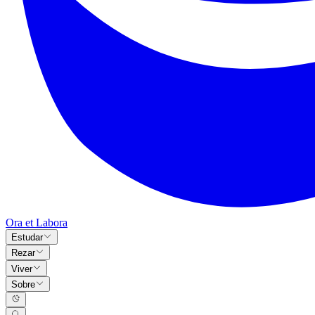
Ora et Labora
Estudar
Rezar
Viver
Sobre