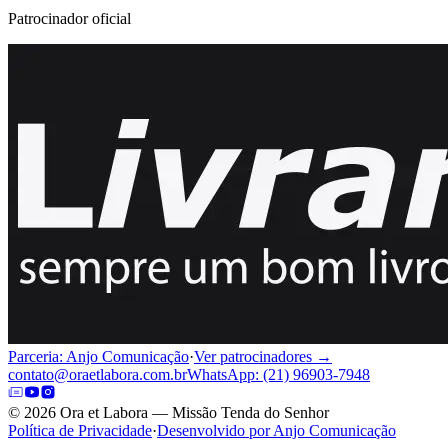
Patrocinador oficial
Parceria: Anjo Comunicação
·
Ver patrocinadores →
contato@oraetlabora.com.br
WhatsApp: (21) 96903-7948
©
2026
Ora et Labora — Missão Tenda do Senhor
Política de Privacidade
·
Desenvolvido por Anjo Comunicação