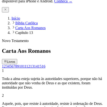
disponível para iPhone e Android.
Conheça →
Início
Bíblia Católica
Carta Aos Romanos
Capítulo 13
Novo Testamento
Carta Aos Romanos
Livros
1
2
3
4
5
6
7
8
9
10
11
12
13
14
15
16
1
Toda a alma esteja sujeita às autoridades superiores, porque não há
autoridade que não venha de Deus e as que existem, foram
instituídas por Deus.
2
Aquele, pois, que resiste à autoridade, resiste à ordenação de Deus.