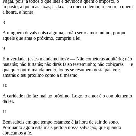
Pagai, pois, a todos o que lhes é devido: a quem o imposto, o
imposto; a quem as taxas, as taxas; a quem o temor, o temor; a quem
a honra, a honra.
8
A ninguém devais coisa alguma, a não ser o amor mútuo, porque
aquele que ama o próximo, cumpriu a lei.
9
Em verdade, (estes mandamentos): — Não cometerás adultério; não
matarás; não furtarás; não dirás falso testemunho; não cobiçarás — e
qualquer outro mandamento, todos se resumem nesta palavra:
amarás o teu próximo como a ti mesmo.
10
A caridade não faz mal ao próximo. Logo, o amor é o complemento
da lei.
11
Bem sabeis em que tempo estamos: é já hora de sair do sono.
Porquanto agora está mais perto a nossa salvação, que quando
abraçámos a fé.