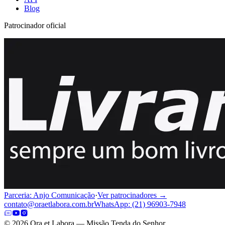
Blog
Patrocinador oficial
Parceria: Anjo Comunicação
·
Ver patrocinadores →
contato@oraetlabora.com.br
WhatsApp: (21) 96903-7948
©
2026
Ora et Labora — Missão Tenda do Senhor