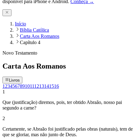
disponível para iPhone e Android.
Conheça →
Início
Bíblia Católica
Carta Aos Romanos
Capítulo 4
Novo Testamento
Carta Aos Romanos
Livros
1
2
3
4
5
6
7
8
9
10
11
12
13
14
15
16
1
Que (justificação) diremos, pois, ter obtido Abraão, nosso pai
segundo a carne?
2
Certamente, se Abraão foi justificado pelas obras (naturais), tem de
que se gloriar, mas não junto de Deus.