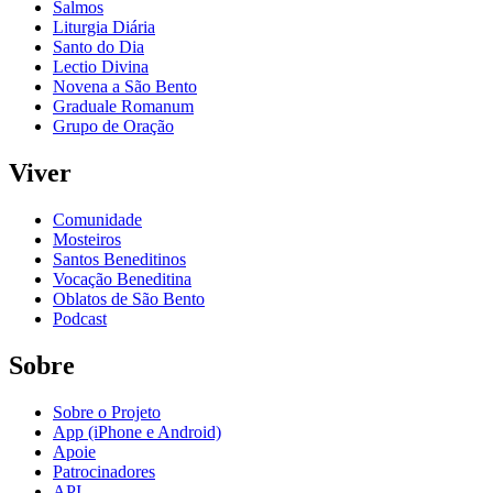
Salmos
Liturgia Diária
Santo do Dia
Lectio Divina
Novena a São Bento
Graduale Romanum
Grupo de Oração
Viver
Comunidade
Mosteiros
Santos Beneditinos
Vocação Beneditina
Oblatos de São Bento
Podcast
Sobre
Sobre o Projeto
App (iPhone e Android)
Apoie
Patrocinadores
API