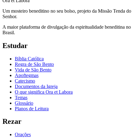
Ora et Labora
Um mosteiro beneditino no seu bolso, projeto da Missão Tenda do
Senhor.
A maior plataforma de divulgação da espiritualidade beneditina no
Brasil.
Estudar
Bíblia Católica
Regra de São Bento
Vida de São Bento
Apoftegmas
Catecismo
Documentos da Igreja
O que significa Ora et Labora
Temas
Glossário
Planos de Leitura
Rezar
Orações