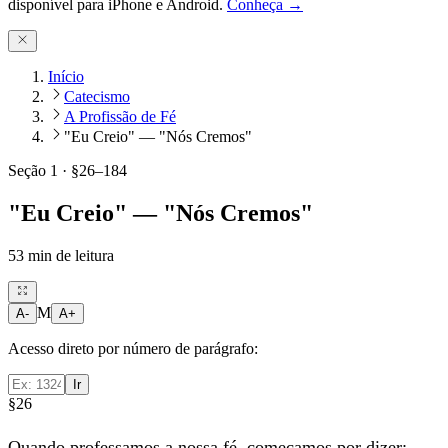
disponível para iPhone e Android.
Conheça →
Início
Catecismo
A Profissão de Fé
"Eu Creio" — "Nós Cremos"
Seção 1 · §26–184
"Eu Creio" — "Nós Cremos"
53
min de leitura
M
A-
A+
Acesso direto por número de parágrafo:
Ir
§26
Quando professamos a nossa fé, começamos por dizer: