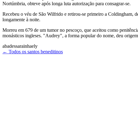
Nortúmbria, obteve após longa luta autorização para consagrar-se.
Recebeu o véu de São Wilfrido e retirou-se primeiro a Coldingham, d
longamente à noite.
Morreu em 679 de um tumor no pescoço, que aceitou como penitência p
monásticos ingleses. "Audrey", a forma popular do nome, deu origem 
abadessa
rainha
ely
← Todos os santos beneditinos