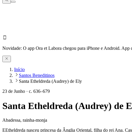
Novidade:
O app Ora et Labora chegou para iPhone e Android.
App d
Início
Santos Beneditinos
Santa Etheldreda (Audrey) de Ely
23 de Junho
·
c. 636–679
Santa Etheldreda (Audrey) de E
Abadessa, rainha-monja
E
E
theldreda nasceu princesa da Ânglia Oriental, filha do rei Ana. 