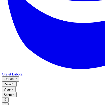
Ora et Labora
Estudar
Rezar
Viver
Sobre