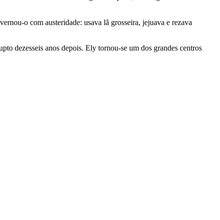
ernou-o com austeridade: usava lã grosseira, jejuava e rezava
pto dezesseis anos depois. Ely tornou-se um dos grandes centros