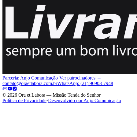
Parceria: Anjo Comunicação
·
Ver patrocinadores →
contato@oraetlabora.com.br
WhatsApp: (21) 96903-7948
©
2026
Ora et Labora — Missão Tenda do Senhor
Política de Privacidade
·
Desenvolvido por Anjo Comunicação