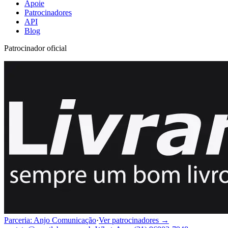
Apoie
Patrocinadores
API
Blog
Patrocinador oficial
Parceria: Anjo Comunicação
·
Ver patrocinadores →