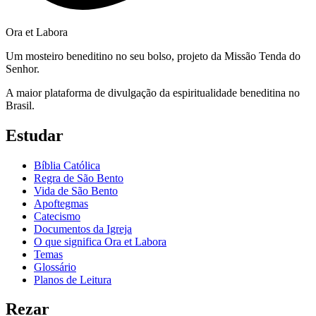
Ora et Labora
Um mosteiro beneditino no seu bolso, projeto da Missão Tenda do
Senhor.
A maior plataforma de divulgação da espiritualidade beneditina no
Brasil.
Estudar
Bíblia Católica
Regra de São Bento
Vida de São Bento
Apoftegmas
Catecismo
Documentos da Igreja
O que significa Ora et Labora
Temas
Glossário
Planos de Leitura
Rezar