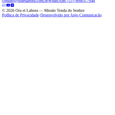
contato@oraetlabora.com.br
WhatsApp: (21) 96903-7948
©
2026
Ora et Labora — Missão Tenda do Senhor
Política de Privacidade
·
Desenvolvido por Anjo Comunicação