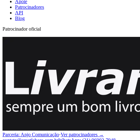
Apoie
Patrocinadores
API
Blog
Patrocinador oficial
Parceria: Anjo Comunicação
·
Ver patrocinadores →