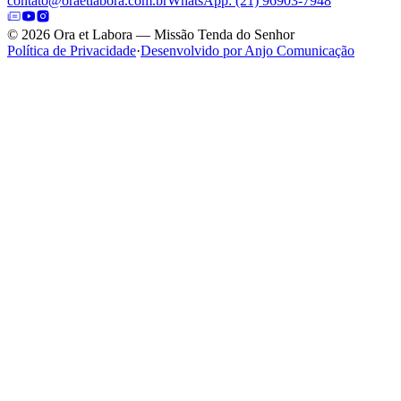
contato@oraetlabora.com.br
WhatsApp: (21) 96903-7948
©
2026
Ora et Labora — Missão Tenda do Senhor
Política de Privacidade
·
Desenvolvido por Anjo Comunicação