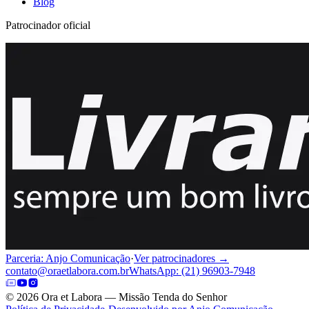
Blog
Patrocinador oficial
Parceria: Anjo Comunicação
·
Ver patrocinadores →
contato@oraetlabora.com.br
WhatsApp: (21) 96903-7948
©
2026
Ora et Labora — Missão Tenda do Senhor