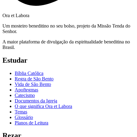
Ora et Labora
Um mosteiro beneditino no seu bolso, projeto da Missão Tenda do
Senhor.
A maior plataforma de divulgação da espiritualidade beneditina no
Brasil.
Estudar
Bíblia Católica
Regra de São Bento
Vida de São Bento
Apoftegmas
Catecismo
Documentos da Igreja
O que significa Ora et Labora
Temas
Glossário
Planos de Leitura
Rezar