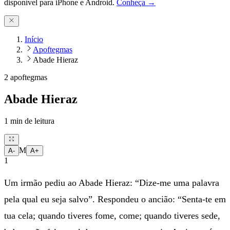
disponível para iPhone e Android.
Conheça →
Início
Apoftegmas
Abade Hieraz
2 apoftegmas
Abade Hieraz
1
min de leitura
M
A-
A+
1
Um irmão pediu ao Abade Hieraz: “Dize-me uma palavra
pela qual eu seja salvo”. Respondeu o ancião: “Senta-te em
tua cela; quando tiveres fome, come; quando tiveres sede,