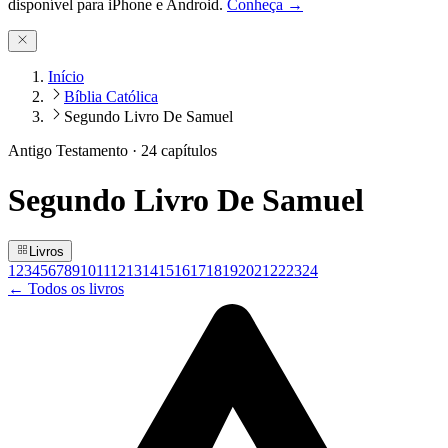
disponível para iPhone e Android.
Conheça →
Início
Bíblia Católica
Segundo Livro De Samuel
Antigo Testamento
·
24
capítulos
Segundo Livro De Samuel
Livros
1
2
3
4
5
6
7
8
9
10
11
12
13
14
15
16
17
18
19
20
21
22
23
24
← Todos os livros