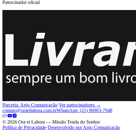
Patrocinador oficial
Parceria: Anjo Comunicação
·
Ver patrocinadores →
contato@oraetlabora.com.br
WhatsApp: (21) 96903-7948
©
2026
Ora et Labora — Missão Tenda do Senhor
Política de Privacidade
·
Desenvolvido por Anjo Comunicação