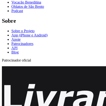
Vocação Beneditina
Oblatos de São Bento
Podcast
Sobre
Sobre o Projeto
App (iPhone e Android)
Apoie
Patrocinadores
API
Blog
Patrocinador oficial