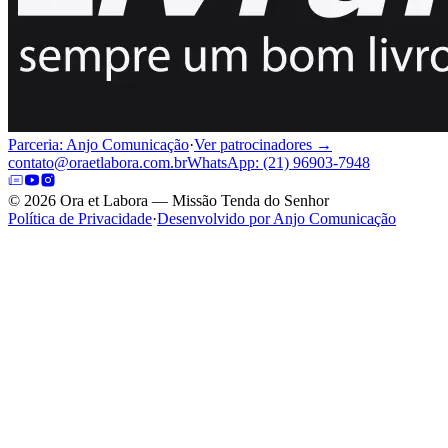
Parceria: Anjo Comunicação
·
Ver patrocinadores →
contato@oraetlabora.com.br
WhatsApp: (21) 96903-7948
©
2026
Ora et Labora — Missão Tenda do Senhor
Política de Privacidade
·
Desenvolvido por Anjo Comunicação