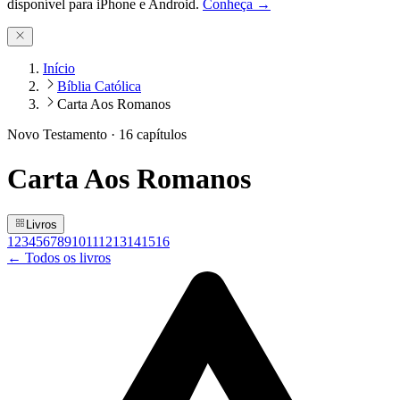
disponível para iPhone e Android.
Conheça →
Início
Bíblia Católica
Carta Aos Romanos
Novo Testamento
·
16
capítulos
Carta Aos Romanos
Livros
1
2
3
4
5
6
7
8
9
10
11
12
13
14
15
16
← Todos os livros