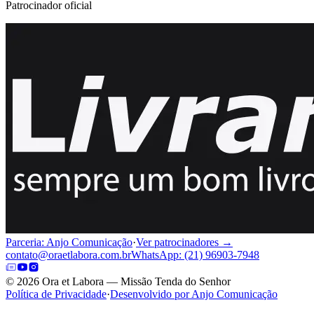
Patrocinador oficial
Parceria: Anjo Comunicação
·
Ver patrocinadores →
contato@oraetlabora.com.br
WhatsApp: (21) 96903-7948
©
2026
Ora et Labora — Missão Tenda do Senhor
Política de Privacidade
·
Desenvolvido por Anjo Comunicação