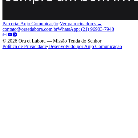
Parceria: Anjo Comunicação
·
Ver patrocinadores →
contato@oraetlabora.com.br
WhatsApp: (21) 96903-7948
©
2026
Ora et Labora — Missão Tenda do Senhor
Política de Privacidade
·
Desenvolvido por Anjo Comunicação