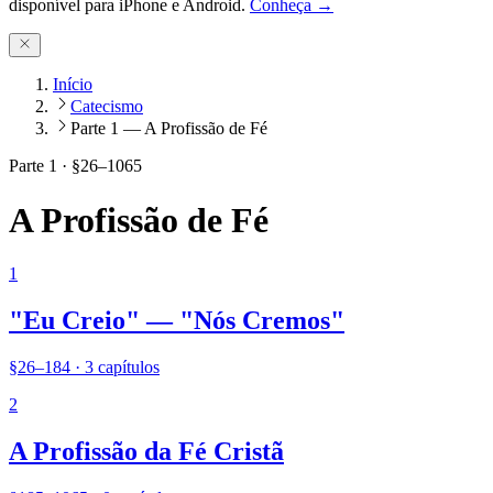
disponível para iPhone e Android.
Conheça →
Início
Catecismo
Parte 1 — A Profissão de Fé
Parte
1
· §
26
–
1065
A Profissão de Fé
1
"Eu Creio" — "Nós Cremos"
§
26
–
184
· 3 capítulos
2
A Profissão da Fé Cristã