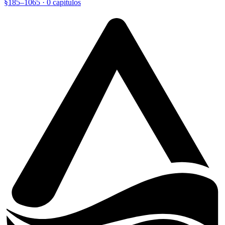
§
185
–
1065
· 0 capítulos