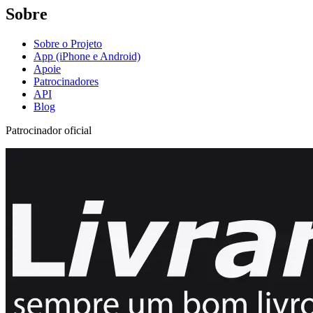
Sobre
Sobre o Projeto
App (iPhone e Android)
Apoie
Patrocinadores
API
Blog
Patrocinador oficial