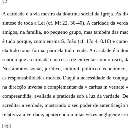
§2
A caridade é a via mestra da doutrina social da Igreja. As
síntese de toda a Lei (cf. Mt 22, 36-40). A caridade dá ver
amigos, na família, no pequeno grupo, mas também das macr
é tudo porque, como ensina S. João (cf. 1Jo 4, 8.16) e como
ela tudo toma forma, para ela tudo tende. A caridade é o d
sentido que a caridade não cessa de enfrentar com o risco, da
Nos âmbitos social, jurídico, cultural, político e económico, 
as responsabilidades morais. Daqui a necessidade de conjuga
na direcção inversa e complementar da « caritas in veritate
compreendida, avaliada e praticada sob a luz da verdade. D
acreditar a verdade, mostrando o seu poder de autenticação e
relativiza a verdade, aparecendo muitas vezes negligente s