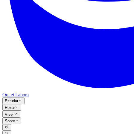
Ora et Labora
Estudar
Rezar
Viver
Sobre