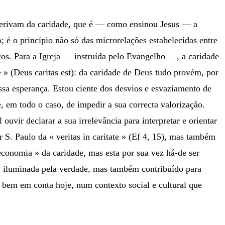
s derivam da caridade, que é — como ensinou Jesus — a
; é o princípio não só das microrelações estabelecidas entre
os. Para a Igreja — instruída pelo Evangelho —, a caridade
e » (Deus caritas est): da caridade de Deus tudo provém, por
sa esperança. Estou ciente dos desvios e esvaziamento de
e, em todo o caso, de impedir a sua correcta valorização.
 ouvir declarar a sua irrelevância para interpretar e orientar
 S. Paulo da « veritas in caritate » (Ef 4, 15), mas também
 economia » da caridade, mas esta por sua vez há-de ser
, iluminada pela verdade, mas também contribuído para
r bem em conta hoje, num contexto social e cultural que