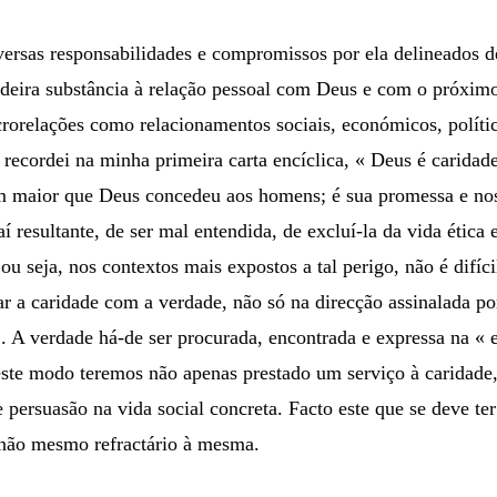
 diversas responsabilidades e compromissos por ela delineado
dadeira substância à relação pessoal com Deus e com o próximo
orelações como relacionamentos sociais, económicos, polític
 recordei na minha primeira carta encíclica, « Deus é caridad
om maior que Deus concedeu aos homens; é sua promessa e nos
í resultante, de ser mal entendida, de excluí-la da vida ética 
ou seja, nos contextos mais expostos a tal perigo, não é difícil
r a caridade com a verdade, não só na direcção assinalada por
 ». A verdade há-de ser procurada, encontrada e expressa na «
este modo teremos não apenas prestado um serviço à caridade
 persuasão na vida social concreta. Facto este que se deve te
e não mesmo refractário à mesma.