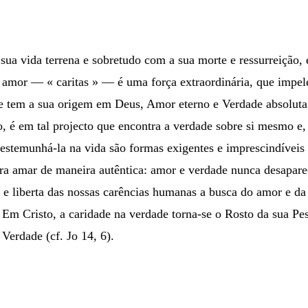
ua vida terrena e sobretudo com a sua morte e ressurreição, é
O amor — « caritas » — é uma força extraordinária, que imp
ue tem a sua origem em Deus, Amor eterno e Verdade absoluta
 é em tal projecto que encontra a verdade sobre si mesmo e, ad
stemunhá-la na vida são formas exigentes e imprescindíveis d
ara amar de maneira autêntica: amor e verdade nunca desapar
 e liberta das nossas carências humanas a busca do amor e da
. Em Cristo, a caridade na verdade torna-se o Rosto da sua P
Verdade (cf. Jo 14, 6).