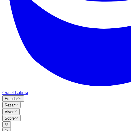
Ora et Labora
Estudar
Rezar
Viver
Sobre