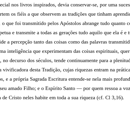
cial nos livros inspirados, devia conservar-se, por uma suce
em os fiéis a que observem as tradições que tinham aprendido 
, o que foi transmitido pelos Apóstolos abrange tudo quanto 
erpetua e transmite a todas as gerações tudo aquilo que ela é e 
ride a percepção tanto das coisas como das palavras transmiti
ima inteligência que experimentam das coisas espirituais, qu
, no decurso dos séculos, tende continuamente para a plenitud
ivificadora desta Tradição, cujas riquezas entram na prática
dos, e a própria Sagrada Escritura entende-se nela mais profu
 seu amado Filho; e o Espírito Santo — por quem ressoa a vo
 de Cristo neles habite em toda a sua riqueza (cf. Cl 3,16).