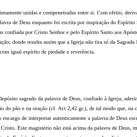
 intimamente unidas e compenetradas entre si. Com efeito, d
avra de Deus enquanto foi escrita por inspiração do Espírito 
s confiada por Cristo Senhor e pelo Espírito Santo aos Apósto
o; donde resulta assim que a Igreja não tira só da Sagrada Es
com igual espírito de piedade e reverência.
epósito sagrado da palavra de Deus, confiado à Igreja; aderi
 do pão e na oração (cf. Act 2,42 gr.), de tal modo que, na c
 encargo de interpretar autenticamente a palavra de Deus escr
 Cristo. Este magistério não está acima da palavra de Deus, m