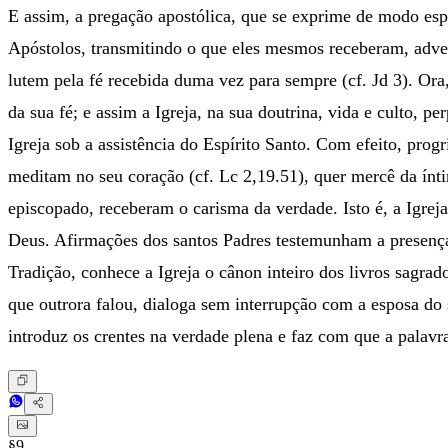
E assim, a pregação apostólica, que se exprime de modo espe
Apóstolos, transmitindo o que eles mesmos receberam, advert
lutem pela fé recebida duma vez para sempre (cf. Jd 3). Ora
da sua fé; e assim a Igreja, na sua doutrina, vida e culto, p
Igreja sob a assistência do Espírito Santo. Com efeito, prog
meditam no seu coração (cf. Lc 2,19.51), quer mercê da ínt
episcopado, receberam o carisma da verdade. Isto é, a Igreja
Deus. Afirmações dos santos Padres testemunham a presença v
Tradição, conhece a Igreja o cânon inteiro dos livros sagra
que outrora falou, dialoga sem interrupção com a esposa do
introduz os crentes na verdade plena e faz com que a palavra
§9