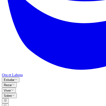
Ora et Labora
Estudar
Rezar
Viver
Sobre