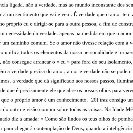
ncia ligada, não à verdade, mas ao mundo inconstante dos se
 a um sentimento que vai e vem. É verdade que o amor tem a 
o próprio eu e dirigir-se para a outra pessoa, a fim de const
em necessidade da verdade: apenas na medida em que o amor 
ar um caminho comum. Se o amor não tivesse relação com a ver
o unifica todos os elementos da nossa personalidade e torna-
não consegue arrancar o « eu » para fora do seu isolamento, n
ém a verdade precisa do amor; amor e verdade não se podem s
camos, a verdade que dá significado aos nossos passos, ilum
e que é precisamente ele que abre os nossos olhos para verem
que o próprio amor é um conhecimento, [20] traz consigo uma
o do outro e visão comum sobre todas as coisas. Na Idade Méd
ado diz à amada: « Como são lindos os teus olhos de pomba! 
r para chegar à contemplação de Deus, quando a inteligência