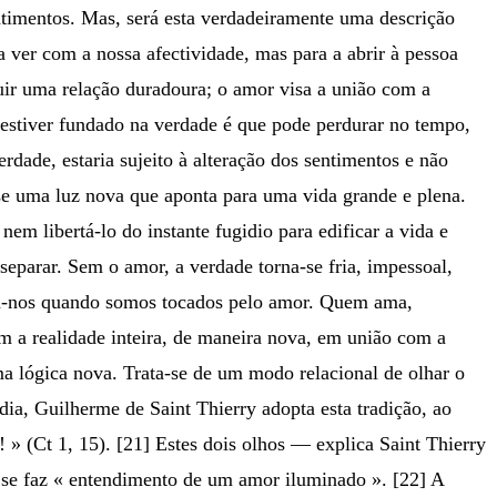
ntimentos. Mas, será esta verdadeiramente uma descrição
ver com a nossa afectividade, mas para a abrir à pessoa
ruir uma relação duradoura; o amor visa a união com a
estiver fundado na verdade é que pode perdurar no tempo,
dade, estaria sujeito à alteração dos sentimentos e não
se uma luz nova que aponta para uma vida grande e plena.
em libertá-lo do instante fugidio para edificar a vida e
eparar. Sem o amor, a verdade torna-se fria, impessoal,
ina-nos quando somos tocados pelo amor. Quem ama,
 a realidade inteira, de maneira nova, em união com a
 lógica nova. Trata-se de um modo relacional de olhar o
ia, Guilherme de Saint Thierry adopta esta tradição, ao
» (Ct 1, 15). [21] Estes dois olhos — explica Saint Thierry
 se faz « entendimento de um amor iluminado ». [22] A