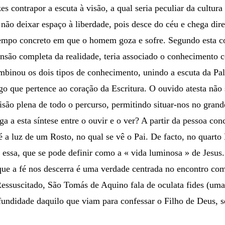
 contrapor a escuta à visão, a qual seria peculiar da cultura
não deixar espaço à liberdade, pois desce do céu e chega dir
tempo concreto em que o homem goza e sofre. Segundo esta co
são completa da realidade, teria associado o conhecimento c
binou os dois tipos de conhecimento, unindo a escuta da Pala
logo que pertence ao coração da Escritura. O ouvido atesta nã
visão plena de todo o percurso, permitindo situar-nos no gran
 esta síntese entre o ouvir e o ver? A partir da pessoa concr
 é a luz de um Rosto, no qual se vê o Pai. De facto, no quart
e essa, que se pode definir como a « vida luminosa » de Jesus
que a fé nos descerra é uma verdade centrada no encontro com
Ressuscitado, São Tomás de Aquino fala de oculata fides (uma
fundidade daquilo que viam para confessar o Filho de Deus, se