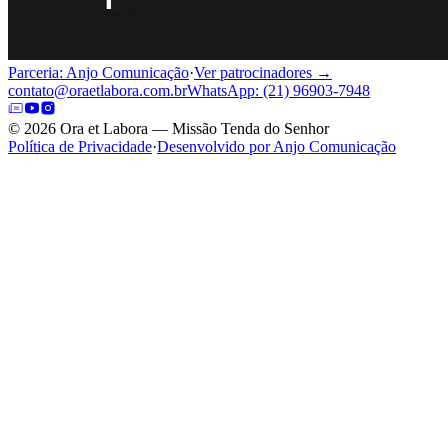
Parceria: Anjo Comunicação
·
Ver patrocinadores →
contato@oraetlabora.com.br
WhatsApp: (21) 96903-7948
©
2026
Ora et Labora — Missão Tenda do Senhor
Política de Privacidade
·
Desenvolvido por Anjo Comunicação