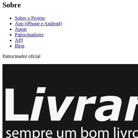
Sobre
Sobre o Projeto
App (iPhone e Android)
Apoie
Patrocinadores
API
Blog
Patrocinador oficial