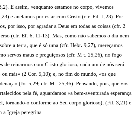
 3,2). E assim, «enquanto estamos no corpo, vivemos
23) e anelamos por estar com Cristo (cfr. Fil. 1,23). Por
s, por isso, por agradar a Deus em todas as coisas (cfr. 2
verso (cfr. Ef. 6, 11-13). Mas, como não sabemos o dia nem
obre a terra, que é só uma (cfr. Hebr. 9,27), mereçamos
omo servos maus e preguiçosos (cfr. M t. 25,26), no fogo
tes de reinarmos com Cristo glorioso, cada um de nós será
as ou más» (2 Cor. 5,10); e, no fim do mundo, «os que
ndenação (Jo. 5,29; cfr. Mt. 25,46). Pensando, pois, que «os
ortalecidos pela fé, aguardamos «a bem-aventurada esperança
el, tornando-o conforme ao Seu corpo glorioso), (Fil. 3,21) e
m a Igreja peregrina