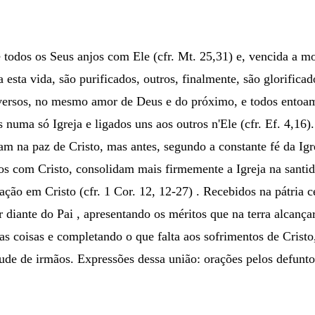
odos os Seus anjos com Ele (cfr. Mt. 25,31) e, vencida a mor
da esta vida, são purificados, outros, finalmente, são glorifi
ersos, no mesmo amor de Deus e do próximo, e todos entoam
os numa só Igreja e ligados uns aos outros n'Ele (cfr. Ef. 4,
na paz de Cristo, mas antes, segundo a constante fé da Igrej
 com Cristo, consolidam mais firmemente a Igreja na santida
ão em Cristo (cfr. 1 Cor. 12, 12-27) . Recebidos na pátria ce
or diante do Pai , apresentando os méritos que na terra alcan
 as coisas e completando o que falta aos sofrimentos de Cristo,
ude de irmãos. Expressões dessa união: orações pelos defuntos