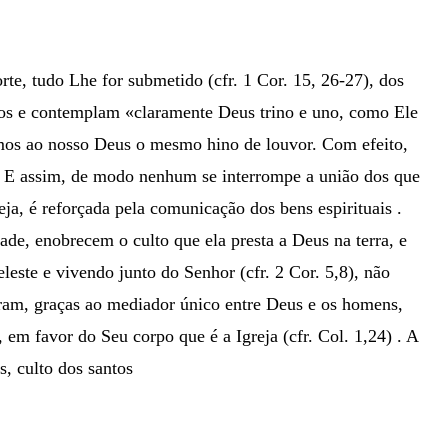
te, tudo Lhe for submetido (cfr. 1 Cor. 15, 26-27), dos
cados e contemplam «claramente Deus trino e uno, como Ele
os ao nosso Deus o mesmo hino de louvor. Com efeito,
16). E assim, de modo nenhum se interrompe a união dos que
a, é reforçada pela comunicação dos bens espirituais .
de, enobrecem o culto que ela presta a Deus na terra, e
leste e vivendo junto do Senhor (cfr. 2 Cor. 5,8), não
çaram, graças ao mediador único entre Deus e os homens,
 em favor do Seu corpo que é a Igreja (cfr. Col. 1,24) . A
, culto dos santos