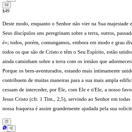
§49
Deste modo, enquanto o Senhor não vier na Sua majestade e t
Seus discípulos uns peregrinam sobre a terra, outros, passa
é»; todos, porém, comungamos, embora em modo e grau div
todos os que são de Cristo e têm o Seu Espírito, estão unid
ainda caminham sobre a terra com os irmãos que adormeceram 
Porque os bem-aventurados, estando mais ìntimamente unidos
contribuem de muitas maneiras para a sua mais ampla edificaç
cessam de interceder, por Ele, com Ele e n'Ele, a nosso fav
Jesus Cristo (cfr. 1 Tim., 2,5), servindo ao Senhor em todas
nossa fraqueza é assim grandemente ajudada pela sua solicit