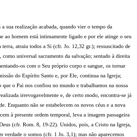
á a sua realização acabada, quando vier o tempo da
ue ao homem está intimamente ligado e por ele atinge o seu
erra, atraiu todos a Si (cfr. Jo. 12,32 gr.); ressuscitado de
o, como universal sacramento da salvação; sentado à direita
imentando-os com o Seu próprio corpo e sangue, os tornar
issão do Espírito Santo e, por Ele, continua na Igreja;
são que o Pai nos confiou no mundo e trabalhamos na nossa
á realizada irrevogavelmente e, de certo modo, encontra-se já
dade. Enquanto não se estabelecem os novos céus e a nova
rtencem à presente ordem temporal, leva a imagem passageira
us (cfr. Rom. 8, 19-22). Unidos, pois, a Cristo na Igreja,
m verdade o somos (cfr. 1 Jo. 3,1); mas não aparecemos