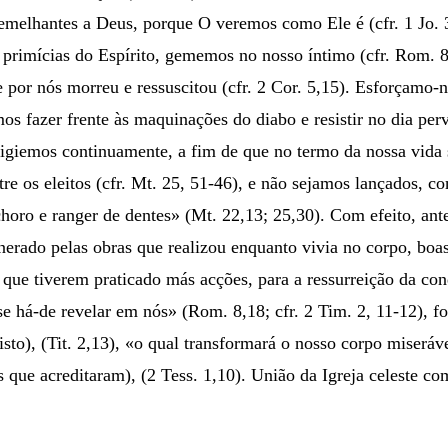
s semelhantes a Deus, porque O veremos como Ele é (cfr. 1 Jo.
 primícias do Espírito, gememos no nosso íntimo (cfr. Rom. 8,
por nós morreu e ressuscitou (cfr. 2 Cor. 5,15). Esforçamo-no
s fazer frente às maquinações do diabo e resistir no dia per
igiemos continuamente, a fim de que no termo da nossa vida s
re os eleitos (cfr. Mt. 25, 51-46), e não sejamos lançados, c
 choro e ranger de dentes» (Mt. 22,13; 25,30). Com efeito, an
unerado pelas obras que realizou enquanto vivia no corpo, bo
os que tiverem praticado más acções, para a ressurreição da co
se há-de revelar em nós» (Rom. 8,18; cfr. 2 Tim. 2, 11-12), f
sto), (Tit. 2,13), «o qual transformará o nosso corpo miseráv
 que acreditaram), (2 Tess. 1,10). União da Igreja celeste co