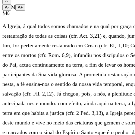
M
A-
A+
§48
A Igreja, à qual todos somos chamados e na qual por graça d
restauração de todas as coisas (cfr. Act. 3,21) e, quando, 
fim, for perfeitamente restaurado em Cristo (cfr. Ef, 1,10; Co
entre os mortos (cfr. Rom. 6,9), infundiu nos discípulos o S
do Pai, actua continuamente na terra, a fim de levar os home
participantes da Sua vida gloriosa. A prometida restauração
nesta, a fé ensina-nos o sentido da nossa vida temporal, e
salvação (cfr. Fil. 2,12). Já chegou, pois, a nós, a plenitud
antecipada neste mundo: com efeito, ainda aqui na terra, a 
terra em que habita a justiça (cfr. 2 Ped. 3,13), a Igreja p
deste mundo e vive no meio das criaturas que gemem e sofrem
e marcados com o sinal do Espírito Santo «que é o penhor d