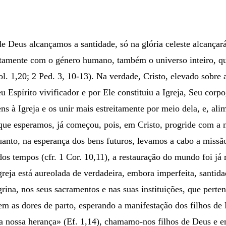
e Deus alcançamos a santidade, só na glória celeste alcançar
juntamente com o género humano, também o universo inteiro, q
l. 1,20; 2 Ped. 3, 10-13). Na verdade, Cristo, elevado sobre a t
eu Espírito vivificador e por Ele constituiu a Igreja, Seu corp
ns à Igreja e os unir mais estreitamente por meio dela, e, al
 que esperamos, já começou, pois, em Cristo, progride com a m
nquanto, na esperança dos bens futuros, levamos a cabo a mis
e dos tempos (cfr. 1 Cor. 10,11), a restauração do mundo foi j
Igreja está aureolada de verdadeira, embora imperfeita, santi
eregrina, nos seus sacramentos e nas suas instituições, que pe
 as dores de parto, esperando a manifestação dos filhos de De
a nossa herança» (Ef. 1,14), chamamo-nos filhos de Deus e e