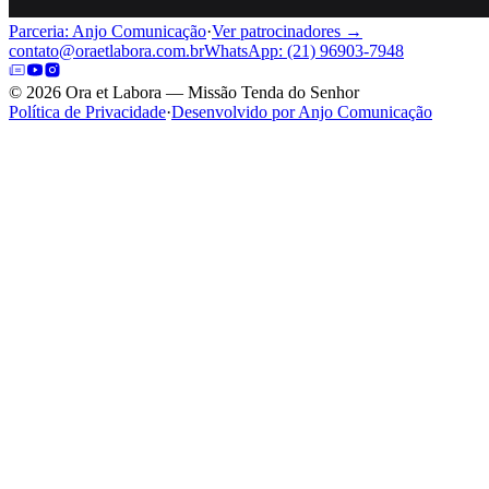
Parceria: Anjo Comunicação
·
Ver patrocinadores →
contato@oraetlabora.com.br
WhatsApp: (21) 96903-7948
©
2026
Ora et Labora — Missão Tenda do Senhor
Política de Privacidade
·
Desenvolvido por Anjo Comunicação