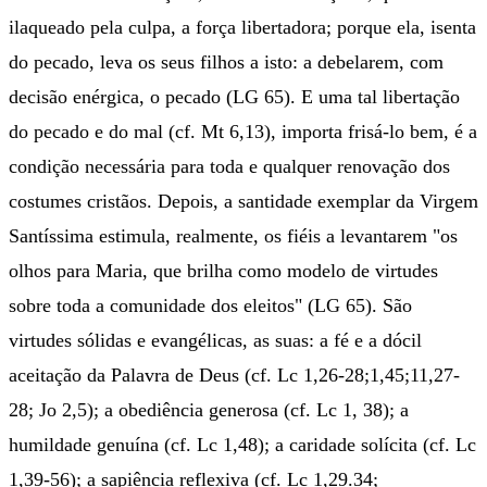
ilaqueado pela culpa, a força libertadora; porque ela, isenta
do pecado, leva os seus filhos a isto: a debelarem, com
decisão enérgica, o pecado (LG 65). E uma tal libertação
do pecado e do mal (cf. Mt 6,13), importa frisá-lo bem, é a
condição necessária para toda e qualquer renovação dos
costumes cristãos. Depois, a santidade exemplar da Virgem
Santíssima estimula, realmente, os fiéis a levantarem "os
olhos para Maria, que brilha como modelo de virtudes
sobre toda a comunidade dos eleitos" (LG 65). São
virtudes sólidas e evangélicas, as suas: a fé e a dócil
aceitação da Palavra de Deus (cf. Lc 1,26-28;1,45;11,27-
28; Jo 2,5); a obediência generosa (cf. Lc 1, 38); a
humildade genuína (cf. Lc 1,48); a caridade solícita (cf. Lc
1,39-56); a sapiência reflexiva (cf. Lc 1,29.34;