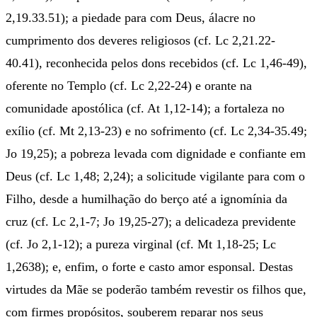
2,19.33.51); a piedade para com Deus, álacre no
cumprimento dos deveres religiosos (cf. Lc 2,21.22-
40.41), reconhecida pelos dons recebidos (cf. Lc 1,46-49),
oferente no Templo (cf. Lc 2,22-24) e orante na
comunidade apostólica (cf. At 1,12-14); a fortaleza no
exílio (cf. Mt 2,13-23) e no sofrimento (cf. Lc 2,34-35.49;
Jo 19,25); a pobreza levada com dignidade e confiante em
Deus (cf. Lc 1,48; 2,24); a solicitude vigilante para com o
Filho, desde a humilhação do berço até a ignomínia da
cruz (cf. Lc 2,1-7; Jo 19,25-27); a delicadeza previdente
(cf. Jo 2,1-12); a pureza virginal (cf. Mt 1,18-25; Lc
1,2638); e, enfim, o forte e casto amor esponsal. Destas
virtudes da Mãe se poderão também revestir os filhos que,
com firmes propósitos, souberem reparar nos seus