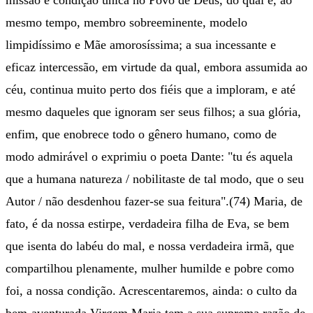
missão e condição única no Povo de Deus, do qual é, ao
mesmo tempo, membro sobreeminente, modelo
limpidíssimo e Mãe amorosíssima; a sua incessante e
eficaz intercessão, em virtude da qual, embora assumida ao
céu, continua muito perto dos fiéis que a imploram, e até
mesmo daqueles que ignoram ser seus filhos; a sua glória,
enfim, que enobrece todo o gênero humano, como de
modo admirável o exprimiu o poeta Dante: "tu és aquela
que a humana natureza / nobilitaste de tal modo, que o seu
Autor / não desdenhou fazer-se sua feitura".(74) Maria, de
fato, é da nossa estirpe, verdadeira filha de Eva, se bem
que isenta do labéu do mal, e nossa verdadeira irmã, que
compartilhou plenamente, mulher humilde e pobre como
foi, a nossa condição. Acrescentaremos, ainda: o culto da