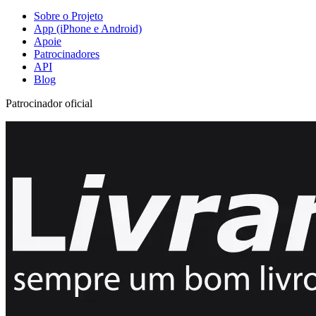
Sobre o Projeto
App (iPhone e Android)
Apoie
Patrocinadores
API
Blog
Patrocinador oficial