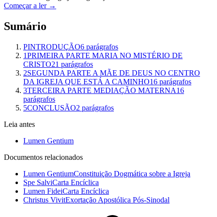
Começar a ler →
Sumário
P
INTRODUÇÃO
6
parágrafos
1
PRIMEIRA PARTE MARIA NO MISTÉRIO DE
CRISTO
21
parágrafos
2
SEGUNDA PARTE A MÃE DE DEUS NO CENTRO
DA IGREJA QUE ESTÁ A CAMINHO
16
parágrafos
3
TERCEIRA PARTE MEDIAÇÃO MATERNA
16
parágrafos
5
CONCLUSÃO
2
parágrafos
Leia antes
Lumen Gentium
Documentos relacionados
Lumen Gentium
Constituição Dogmática sobre a Igreja
Spe Salvi
Carta Encíclica
Lumen Fidei
Carta Encíclica
Christus Vivit
Exortação Apostólica Pós-Sinodal