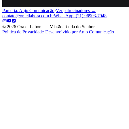
Parceria: Anjo Comunicação
·
Ver patrocinadores →
contato@oraetlabora.com.br
WhatsApp: (21) 96903-7948
©
2026
Ora et Labora — Missão Tenda do Senhor
Política de Privacidade
·
Desenvolvido por Anjo Comunicação