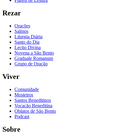
Planos de Leitura
Rezar
Orações
Salmos
Liturgia Diária
Santo do Dia
Lectio Divina
Novena a São Bento
Graduale Romanum
Grupo de Oração
Viver
Comunidade
Mosteiros
Santos Beneditinos
Vocação Beneditina
Oblatos de São Bento
Podcast
Sobre