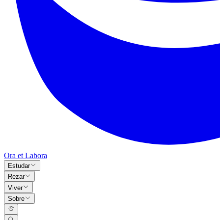
Ora et Labora
Estudar
Rezar
Viver
Sobre