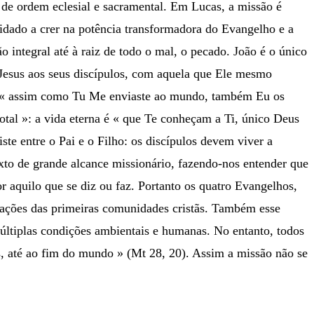
de ordem eclesial e sacramental. Em Lucas, a missão é
vidado a crer na potência transformadora do Evangelho e a
integral até à raiz de todo o mal, o pecado. João é o único
 Jesus aos seus discípulos, com aquela que Ele mesmo
iz: « assim como Tu Me enviaste ao mundo, também Eu os
tal »: a vida eterna é « que Te conheçam a Ti, único Deus
ste entre o Pai e o Filho: os discípulos devem viver a
exto de grande alcance missionário, fazendo-nos entender que
 aquilo que se diz ou faz. Portanto os quatro Evangelhos,
uações das primeiras comunidades cristãs. Também esse
múltiplas condições ambientais e humanas. No entanto, todos
s, até ao fim do mundo » (Mt 28, 20). Assim a missão não se