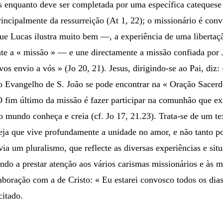
 enquanto deve ser completada por uma específica catequese 
incipalmente da ressurreição (At 1, 22); o missionário é con
 Lucas ilustra muito bem —, a experiência de uma libertação 
nte a « missão » — e une directamente a missão confiada por
os envio a vós » (Jo 20, 21). Jesus, dirigindo-se ao Pai, d
o Evangelho de S. João se pode encontrar na « Oração Sacerdo
O fim último da missão é fazer participar na comunhão que exi
o mundo conheça e creia (cf. Jo 17, 21.23). Trata-se de um t
ja que vive profundamente a unidade no amor, e não tanto por
 um pluralismo, que reflecte as diversas experiências e sit
ndo a prestar atenção aos vários carismas missionários e às 
aboração com a de Cristo: « Eu estarei convosco todos os dia
citado.