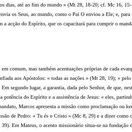
s os dias, até ao fim do mundo » (Mt 28, 18-20; cf. Mc 16, 15
envia os Seus, ao mundo, como o Pai O enviou a Ele; e, para i
m a acção do Espírito, que os capacitará para cumprir o mand
 em comum, mas também acentuações próprias de cada evangeli
nfiada aos Apóstolos: « todas as nações » (Mt 28, 19); « pelo 
 Em segundo lugar, a garantia, dada pelo Senhor, de que, nest
a potência do Espírito e a assistência de Jesus: « eles, parti
 mandato, Marcos apresenta a missão como proclamação ou ke
issão de Pedro: « Tu és o Cristo » (Mc 8, 29) e a dizer como 
9). Em Mateus, o acento missionário situa-se na fundação da