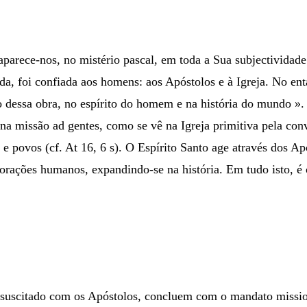
aparece-nos, no mistério pascal, em toda a Sua subjectividad
vida, foi confiada aos homens: aos Apóstolos e à Igreja. No en
o dessa obra, no espírito do homem e na história do mundo ».
na missão ad gentes, como se vê na Igreja primitiva pela conv
os e povos (cf. At 16, 6 s). O Espírito Santo age através dos 
rações humanos, expandindo-se na história. Em tudo isto, é o
ssuscitado com os Apóstolos, concluem com o mandato mission