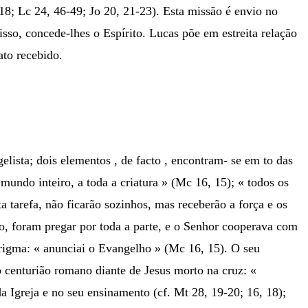
-18; Lc 24, 46-49; Jo 20, 21-23). Esta missão é envio no
sso, concede-lhes o Espírito. Lucas põe em estreita relação
ato recebido.
sta; dois elementos , de facto , encontram- se em to das
mundo inteiro, a toda a criatura » (Mc 16, 15); « todos os
a tarefa, não ficarão sozinhos, mas receberão a força e os
ndo, foram pregar por toda a parte, e o Senhor cooperava com
rigma: « anunciai o Evangelho » (Mc 16, 15). O seu
o centurião romano diante de Jesus morto na cruz: «
 Igreja e no seu ensinamento (cf. Mt 28, 19-20; 16, 18);