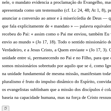
nele, o mandato evidencia a proclamação do Evangelho, mas
apresentada como um testemunho (cf. Lc 24, 48; At 1, 8), pr
anunciar a conversão ao amor e à misericórdia de Deus — que
que fala explicitamente de « mandato » — palavra equivale
recebeu do Pai: « assim como o Pai me enviou, também Eu v
envio ao mundo » (Jo 17, 18). Todo o sentido missionário d
Verdadeiro, e a Jesus Cristo, a Quem enviaste » (Jo 17, 3). 
unidade entre si, permanecendo no Pai e no Filho, para que 
somos missionários sobretudo por aquilo que se é, como Igre
na unidade fundamental de mesma missão, manifestam todavia
pluralismo é fruto do impulso dinâmico do Espírito, convida
os evangelistas sublinham que a missão dos discípulos é col
baseia na capacidade humana, mas na força de Cristo ressus