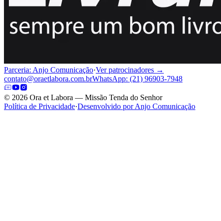
Parceria: Anjo Comunicação
·
Ver patrocinadores →
contato@oraetlabora.com.br
WhatsApp: (21) 96903-7948
©
2026
Ora et Labora — Missão Tenda do Senhor
Política de Privacidade
·
Desenvolvido por Anjo Comunicação