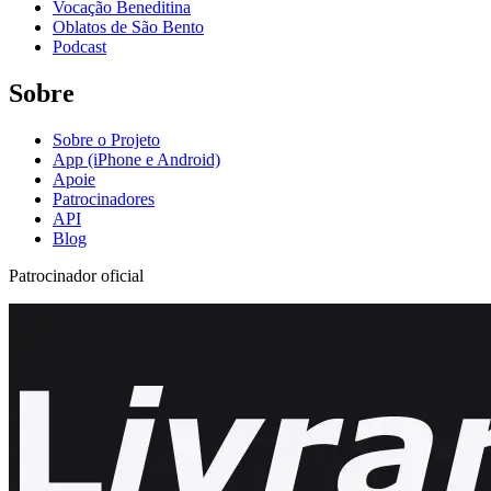
Vocação Beneditina
Oblatos de São Bento
Podcast
Sobre
Sobre o Projeto
App (iPhone e Android)
Apoie
Patrocinadores
API
Blog
Patrocinador oficial