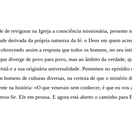
de revigorar na Igreja a consciência missionária, presente 
de derivada da própria natureza da fé: o Deus em quem acred
ho, oferecendo assim a resposta que todos os homens, no seu í
r, que diverge de povo para povo, mas ao âmbito da verdade, 
cristã e a sua originária universalidade. Pensemos no episódi
om homens de culturas diversas, na certeza de que o mistéri
te na história: «O que venerais sem conhecer, é que eu vos 
ostrou-Se. Ele em pessoa. E agora está aberto o caminho para 