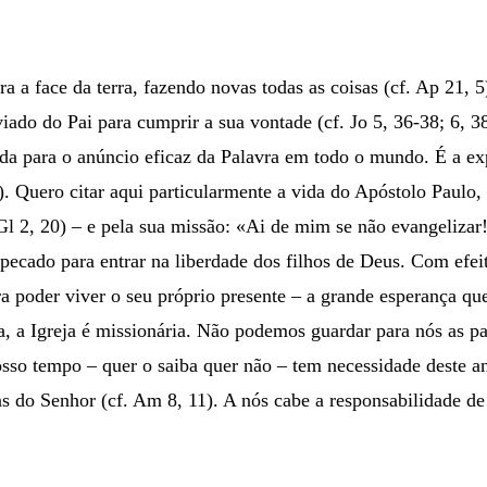
 a face da terra, fazendo novas todas as coisas (cf. Ap 21, 5
do do Pai para cumprir a sua vontade (cf. Jo 5, 36-38; 6, 38-
ida para o anúncio eficaz da Palavra em todo o mundo. É a exp
7). Quero citar aqui particularmente a vida do Apóstolo Paul
l 2, 20) – e pela sua missão: «Ai de mim se não evangelizar!
o pecado para entrar na liberdade dos filhos de Deus. Com ef
a poder viver o seu próprio presente – a grande esperança q
ia, a Igreja é missionária. Não podemos guardar para nós as 
sso tempo – quer o saiba quer não – tem necessidade deste a
 do Senhor (cf. Am 8, 11). A nós cabe a responsabilidade de 