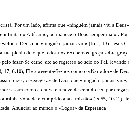
cristã. Por um lado, afirma que «ninguém jamais viu a Deus»
ade infinita do Altíssimo; permanece o Deus semper maior. Por
, revelou o Deus que «ninguém jamais viu» (Jo 1, 18). Jesus C
da sua plenitude é que todos nós recebemos, graça sobre graça
 pelo fazer-Se carne, até ao regresso ao seio do Pai, levand
 28; 17, 8.10), Ele apresenta-Se-nos como o «Narrador» de Deus
 assim dizer, o «exegeta» de Deus que «ninguém jamais viu»;
 Senhor: assim como a chuva e a neve descem do céu para regar
 a minha vontade e cumprido a sua missão» (Is 55, 10-11). Jesu
ontade. Anunciar ao mundo o «Logos» da Esperança