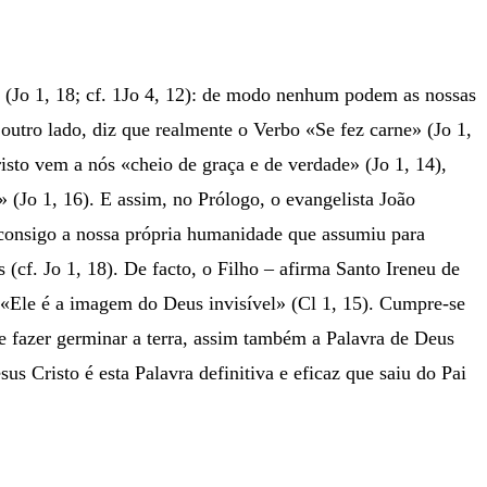
 (Jo 1, 18; cf. 1Jo 4, 12): de modo nenhum podem as nossas
 outro lado, diz que realmente o Verbo «Se fez carne» (Jo 1,
risto vem a nós «cheio de graça e de verdade» (Jo 1, 14),
» (Jo 1, 16). E assim, no Prólogo, o evangelista João
o consigo a nossa própria humanidade que assumiu para
 (cf. Jo 1, 18). De facto, o Filho – afirma Santo Ireneu de
 «Ele é a imagem do Deus invisível» (Cl 1, 15). Cumpre-se
 e fazer germinar a terra, assim também a Palavra de Deus
s Cristo é esta Palavra definitiva e eficaz que saiu do Pai