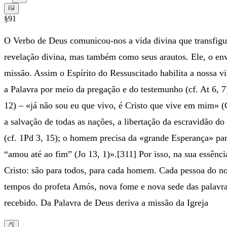
§91
O Verbo de Deus comunicou-nos a vida divina que transfigura
revelação divina, mas também como seus arautos. Ele, o envia
missão. Assim o Espírito do Ressuscitado habilita a nossa v
a Palavra por meio da pregação e do testemunho (cf. At 6, 
12) – «já não sou eu que vivo, é Cristo que vive em mim» (G
a salvação de todas as nações, a libertação da escravidão d
(cf. 1Pd 3, 15); o homem precisa da «grande Esperança» par
“amou até ao fim” (Jo 13, 1)».[311] Por isso, na sua essênc
Cristo: são para todos, para cada homem. Cada pessoa do no
tempos do profeta Amós, nova fome e nova sede das palavras
recebido. Da Palavra de Deus deriva a missão da Igreja