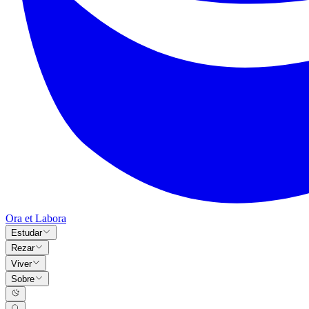
Ora et Labora
Estudar
Rezar
Viver
Sobre