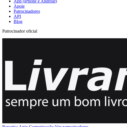
App (iPhone e Android)
Apoie
Patrocinadores
API
Blog
Patrocinador oficial
Parceria: Anjo Comunicação
·
Ver patrocinadores →