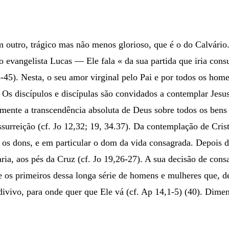
 outro, trágico mas não menos glorioso, que é o do Calvário
evangelista Lucas — Ele fala « da sua partida que iria cons
-45). Nesta, o seu amor virginal pelo Pai e por todos os hom
 Os discípulos e discípulas são convidados a contemplar Jesus
camente a transcendência absoluta de Deus sobre todos os bens 
urreição (cf. Jo 12,32; 19, 34.37). Da contemplação de Crist
os dons, e em particular o dom da vida consagrada. Depois d
a, aos pés da Cruz (cf. Jo 19,26-27). A sua decisão de consa
e os primeiros dessa longa série de homens e mulheres que, de
ivivo, para onde quer que Ele vá (cf. Ap 14,1-5) (40). Dime