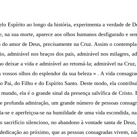
pelo Espírito ao longo da história, experimenta a verdade d
, na sua morte, aparece aos olhos humanos desfigurado e sem 
orça do amor de Deus, precisamente na Cruz. Assim o contempl
eio, admirável nos braços dos pais, admirável nos milagres, a
 deixar a vida e admirável ao retomá-la; admirável na Cruz, 
os vossos olhos do esplendor da sua beleza » . A vida consagr
o Pai, do Filho e do Espírito Santo. Deste modo, ela contribu
undo, ela é o grande sinal da presença salvífica de Cristo. E
 profunda admiração, um grande número de pessoas consagra
la-se e aperfeiçoa-se na humildade de uma vida escondida, na
 no sacrifício silencioso, no abandono à vontade santa de Deus
dedicação ao próximo, que as pessoas consagradas vivem, não 