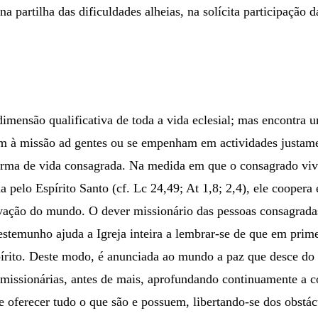
a partilha das dificuldades alheias, na solícita participação 
imensão qualificativa de toda a vida eclesial; mas encontra u
am à missão ad gentes ou se empenham em actividades justamen
forma de vida consagrada. Na medida em que o consagrado viv
da pelo Espírito Santo (cf. Lc 24,49; At 1,8; 2,4), ele coopera
vação do mundo. O dever missionário das pessoas consagrada
estemunho ajuda a Igreja inteira a lembrar-se de que em prime
írito. Deste modo, é anunciada ao mundo a paz que desce do P
o missionárias, antes de mais, aprofundando continuamente a 
 oferecer tudo o que são e possuem, libertando-se dos obstác