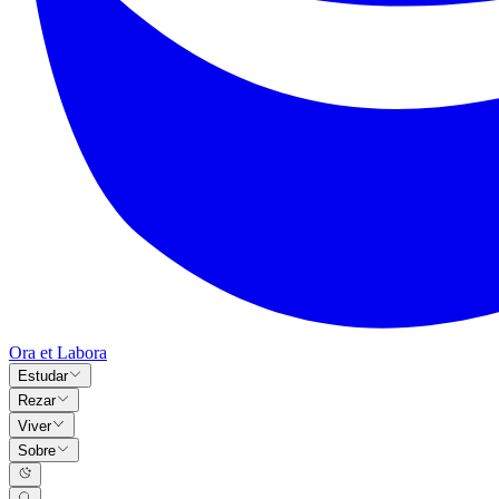
Ora et Labora
Estudar
Rezar
Viver
Sobre