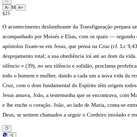
M
A-
A+
§23
O acontecimento deslumbrante da Transfiguração prepara um
acompanhado por Moisés e Elias, com os quais — segundo o 
apóstolos fixam-se em Jesus, que pensa na Cruz (cf. Lc 9,43
despojamento total; a sua obediência irá até ao dom da vida.
silêncio » (39), no seu silêncio e solidão, proclama profeti
todo o homem e mulher, dando a cada um a nova vida da ress
Cruz, com o dom fundamental do Espírito têm origem todos 
Jesus amava, João, a testemunha que se encontrava, com Mari
e lhe enche o coração. João, ao lado de Maria, conta-se entr
Deus, se sentem chamados a seguir o Cordeiro imolado e red