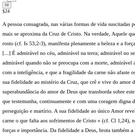
§24
A pessoa consagrada, nas várias formas de vida suscitadas 
mais se aproxima da Cruz de Cristo. Na verdade, Aquele que
rosto (cf. Is 53,2-3), manifesta plenamente a beleza e a f
[...] É admirável no céu, admirável na terra; admirável no s
admirável quando não se preocupa com a morte, admirável ao
com a inteligência, e que a fragilidade da carne não afaste 
sua fidelidade ao mistério da Cruz, que crê e vive do amor d
superabundância do amor de Deus que transborda sobre este m
que testemunha, continuamente e com uma coragem digna de
perseguição e martírio. A sua fidelidade ao único Amor reve
carne o que falta aos sofrimentos de Cristo » (cf. Cl 1,24),
forças e importância. Da fidelidade a Deus, brota também a 