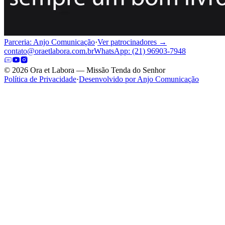
Parceria: Anjo Comunicação
·
Ver patrocinadores →
contato@oraetlabora.com.br
WhatsApp: (21) 96903-7948
©
2026
Ora et Labora — Missão Tenda do Senhor
Política de Privacidade
·
Desenvolvido por Anjo Comunicação