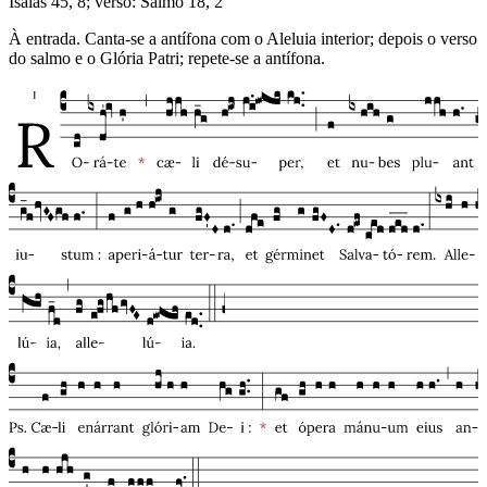
Isaías 45, 8; verso: Salmo 18, 2
À entrada. Canta-se a antífona com o Aleluia interior; depois o verso
do salmo e o Glória Patri; repete-se a antífona.