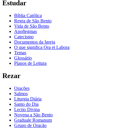
Estudar
Bíblia Católica
Regra de São Bento
Vida de São Bento
Apoftegmas
Catecismo
Documentos da Igreja
O que significa Ora et Labora
Temas
Glossário
Planos de Leitura
Rezar
Orações
Salmos
Liturgia Diária
Santo do Dia
Lectio Divina
Novena a São Bento
Graduale Romanum
Grupo de Oração