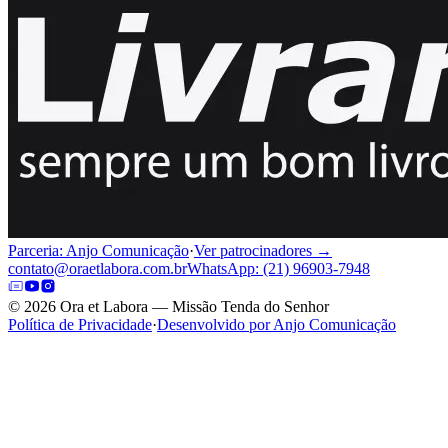
Parceria: Anjo Comunicação
·
Ver patrocinadores →
contato@oraetlabora.com.br
WhatsApp: (21) 96903-7948
©
2026
Ora et Labora — Missão Tenda do Senhor
Política de Privacidade
·
Desenvolvido por Anjo Comunicação