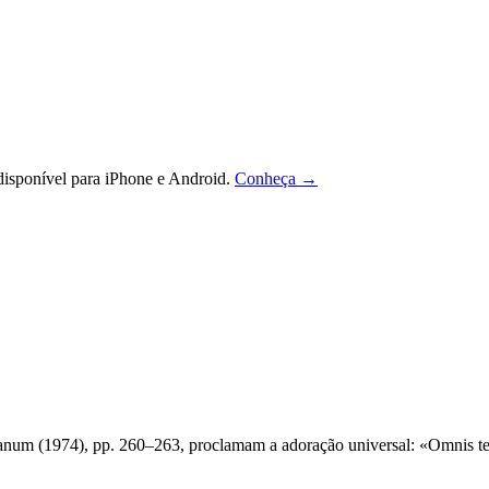
isponível para iPhone e Android.
Conheça →
m (1974), pp. 260–263, proclamam a adoração universal: «Omnis terra