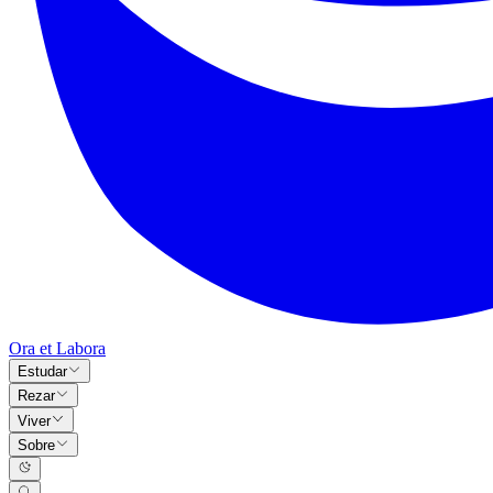
Ora et Labora
Estudar
Rezar
Viver
Sobre