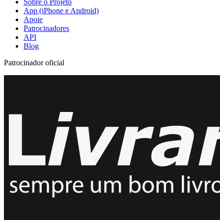
Sobre o Projeto
App (iPhone e Android)
Apoie
Patrocinadores
API
Blog
Patrocinador oficial