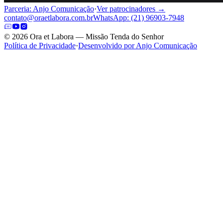
Parceria: Anjo Comunicação
·
Ver patrocinadores →
contato@oraetlabora.com.br
WhatsApp: (21) 96903-7948
©
2026
Ora et Labora — Missão Tenda do Senhor
Política de Privacidade
·
Desenvolvido por Anjo Comunicação