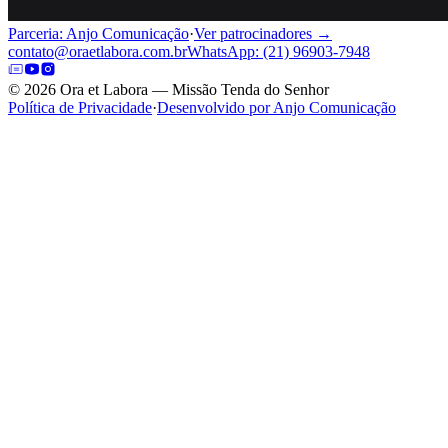
Parceria: Anjo Comunicação
·
Ver patrocinadores →
contato@oraetlabora.com.br
WhatsApp: (21) 96903-7948
©
2026
Ora et Labora — Missão Tenda do Senhor
Política de Privacidade
·
Desenvolvido por Anjo Comunicação