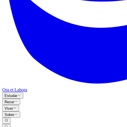
Ora et Labora
Estudar
Rezar
Viver
Sobre