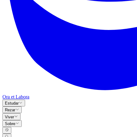
Ora et Labora
Estudar
Rezar
Viver
Sobre