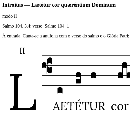
Introitus — Lætétur cor quæréntium Dóminum
modo
II
Salmo 104, 3.4; verso: Salmo 104, 1
À entrada. Canta-se a antífona com o verso do salmo e o Glória Patri; 