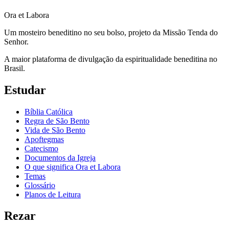
Ora et Labora
Um mosteiro beneditino no seu bolso, projeto da Missão Tenda do
Senhor.
A maior plataforma de divulgação da espiritualidade beneditina no
Brasil.
Estudar
Bíblia Católica
Regra de São Bento
Vida de São Bento
Apoftegmas
Catecismo
Documentos da Igreja
O que significa Ora et Labora
Temas
Glossário
Planos de Leitura
Rezar