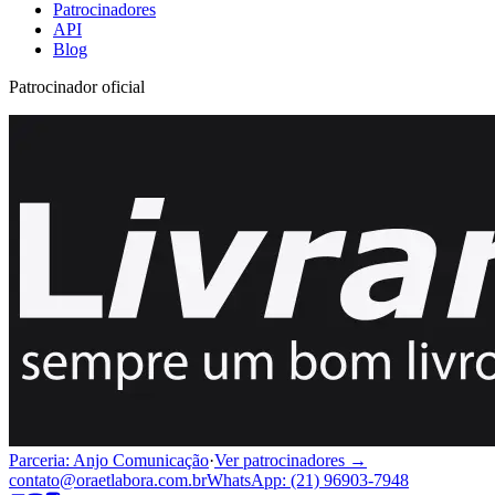
Patrocinadores
API
Blog
Patrocinador oficial
Parceria: Anjo Comunicação
·
Ver patrocinadores →
contato@oraetlabora.com.br
WhatsApp: (21) 96903-7948