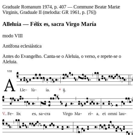
Graduale Romanum 1974, p. 407 — Commune Beatæ Mariæ
Virginis, Graduale II (melodia: GR 1961, p. [76])
Alleluia — Félix es, sacra Virgo María
modo
VIII
Antífona eclesiástica
Antes do Evangelho. Canta-se o Aleluia, o verso, e repete-se o
Aleluia.