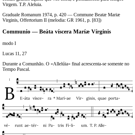
Virgem. T.P. Aleluia.
Graduale Romanum 1974, p. 420 — Commune Beatæ Mariæ
Virginis, Offertorium II (melodia: GR 1961, p. [83])
Communio — Beáta víscera Maríæ Vírginis
modo
I
Lucas 11, 27
Durante a Comunhão. O «Allelúia» final acrescenta-se somente no
Tempo Pascal.