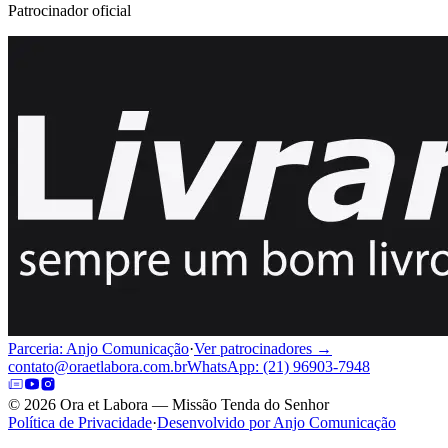
Patrocinador oficial
Parceria: Anjo Comunicação
·
Ver patrocinadores →
contato@oraetlabora.com.br
WhatsApp: (21) 96903-7948
©
2026
Ora et Labora — Missão Tenda do Senhor
Política de Privacidade
·
Desenvolvido por Anjo Comunicação