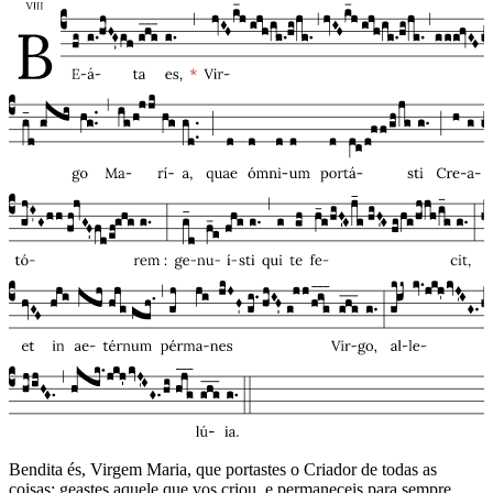
Bendita és, Virgem Maria, que portastes o Criador de todas as
coisas: geastes aquele que vos criou, e permaneceis para sempre