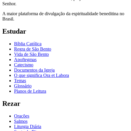
Senhor.
A maior plataforma de divulgação da espiritualidade beneditina no
Brasil.
Estudar
Bíblia Católica
Regra de São Bento
Vida de São Bento
Apoftegmas
Catecismo
Documentos da Igreja
O que significa Ora et Labora
Temas
Glossário
Planos de Leitura
Rezar
Orações
Salmos
Liturgia Diária