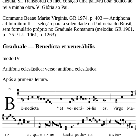
aleluia. Sl. Transborda do meu coração uma palavra boa: dedico ao
rei a minha obra. ℣. Glória ao Pai.
Commune Beatæ Mariæ Virginis, GR 1974, p. 403 — Antiphona
ad Introitum II — seleção para a solenidade da Padroeira do Brasil,
sem formulário próprio no Graduale Romanum (melodia: GR 1961,
p. [75] / LU 1961, p. 1263)
Graduale — Benedícta et venerábilis
modo
IV
Antífona eclesiástica; verso: antífona eclesiástica
Após a primeira leitura.