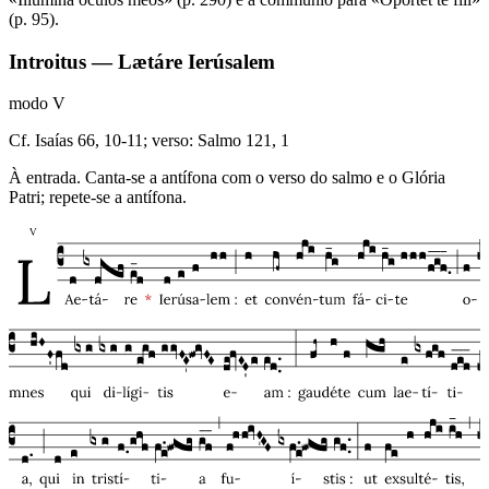
(p. 95).
Introitus — Lætáre Ierúsalem
modo
V
Cf. Isaías 66, 10-11; verso: Salmo 121, 1
À entrada. Canta-se a antífona com o verso do salmo e o Glória
Patri; repete-se a antífona.