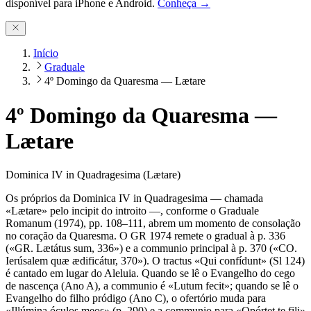
disponível para iPhone e Android.
Conheça →
Início
Graduale
4º Domingo da Quaresma — Lætare
4º Domingo da Quaresma —
Lætare
Dominica IV in Quadragesima (Lætare)
Os próprios da Dominica IV in Quadragesima — chamada
«Lætare» pelo incipit do introito —, conforme o Graduale
Romanum (1974), pp. 108–111, abrem um momento de consolação
no coração da Quaresma. O GR 1974 remete o gradual à p. 336
(«GR. Lætátus sum, 336») e a communio principal à p. 370 («CO.
Ierúsalem quæ ædificátur, 370»). O tractus «Qui confídunt» (Sl 124)
é cantado em lugar do Aleluia. Quando se lê o Evangelho do cego
de nascença (Ano A), a communio é «Lutum fecit»; quando se lê o
Evangelho do filho pródigo (Ano C), o ofertório muda para
«Illúmina óculos meos» (p. 290) e a communio para «Opórtet te fili»