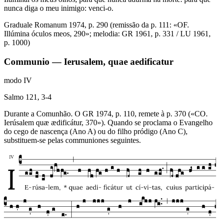
nunca diga o meu inimigo: venci-o.
Graduale Romanum 1974, p. 290 (remissão da p. 111: «OF.
Illúmina óculos meos, 290»; melodia: GR 1961, p. 331 / LU 1961,
p. 1000)
Communio — Ierusalem, quae aedificatur
modo
IV
Salmo 121, 3-4
Durante a Comunhão. O GR 1974, p. 110, remete à p. 370 («CO.
Ierúsalem quæ ædificátur, 370»). Quando se proclama o Evangelho
do cego de nascença (Ano A) ou do filho pródigo (Ano C),
substituem-se pelas communiones seguintes.