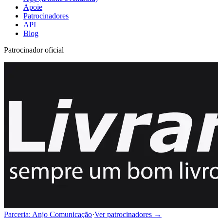
Apoie
Patrocinadores
API
Blog
Patrocinador oficial
Parceria: Anjo Comunicação
·
Ver patrocinadores →