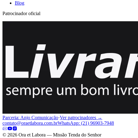
Blog
Patrocinador oficial
Parceria: Anjo Comunicação
·
Ver patrocinadores →
contato@oraetlabora.com.br
WhatsApp: (21) 96903-7948
©
2026
Ora et Labora — Missão Tenda do Senhor