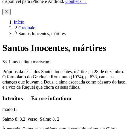
disponível para iPhone e Android.
Conheça →
Início
Graduale
Santos Inocentes, mártires
Santos Inocentes, mártires
Ss. Innocentium martyrum
Próprios da festa dos Santos Inocentes, mártires, a 28 de dezembro.
O formulário do Graduale Romanum (1974), p. 638, canta as
crianças que louvam a Deus, a alma escapada como pássaro do laço,
e a voz de Raquel que chora os seus filhos.
Introitus — Ex ore infantium
modo
II
Salmo 8, 3.2; verso: Salmo 8, 2
À entrada. Canta-se a antífona com o verso do salmo e o Glória