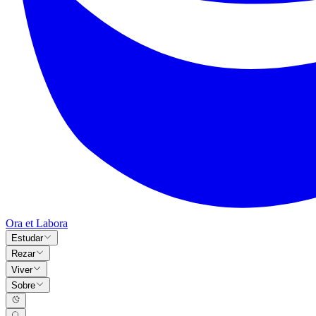
Ora et Labora
Estudar
Rezar
Viver
Sobre