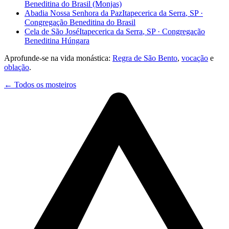
Beneditina do Brasil (Monjas)
Abadia Nossa Senhora da Paz
Itapecerica da Serra
,
SP
·
Congregação Beneditina do Brasil
Cela de São José
Itapecerica da Serra
,
SP
·
Congregação
Beneditina Húngara
Aprofunde-se na vida monástica:
Regra de São Bento
,
vocação
e
oblação
.
← Todos os mosteiros