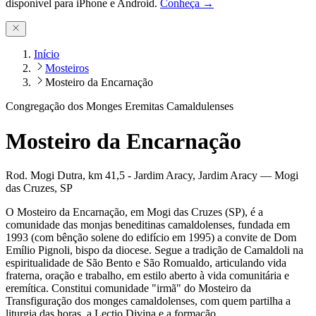
disponível para iPhone e Android.
Conheça →
Início
Mosteiros
Mosteiro da Encarnação
Congregação dos Monges Eremitas Camaldulenses
Mosteiro da Encarnação
Rod. Mogi Dutra, km 41,5 - Jardim Aracy
,
Jardim Aracy
—
Mogi
das Cruzes
,
SP
O Mosteiro da Encarnação, em Mogi das Cruzes (SP), é a
comunidade das monjas beneditinas camaldolenses, fundada em
1993 (com bênção solene do edifício em 1995) a convite de Dom
Emílio Pignoli, bispo da diocese. Segue a tradição de Camaldoli na
espiritualidade de São Bento e São Romualdo, articulando vida
fraterna, oração e trabalho, em estilo aberto à vida comunitária e
eremítica. Constitui comunidade "irmã" do Mosteiro da
Transfiguração dos monges camaldolenses, com quem partilha a
liturgia das horas, a Lectio Divina e a formação.