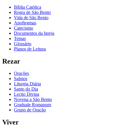
Bíblia Católica
Regra de São Bento
Vida de São Bento
Apoftegmas
Catecismo
Documentos da Igreja
Temas
Glossário
Planos de Leitura
Rezar
Orações
Salmos
Liturgia Diária
Santo do Dia
Lectio Divina
Novena a São Bento
Graduale Romanum
Grupo de Oração
Viver