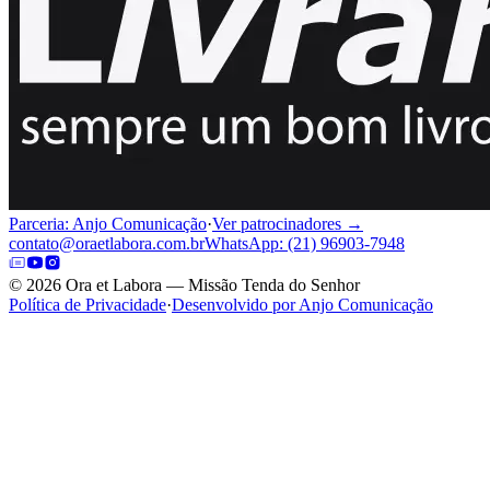
Parceria: Anjo Comunicação
·
Ver patrocinadores →
contato@oraetlabora.com.br
WhatsApp: (21) 96903-7948
©
2026
Ora et Labora — Missão Tenda do Senhor
Política de Privacidade
·
Desenvolvido por Anjo Comunicação