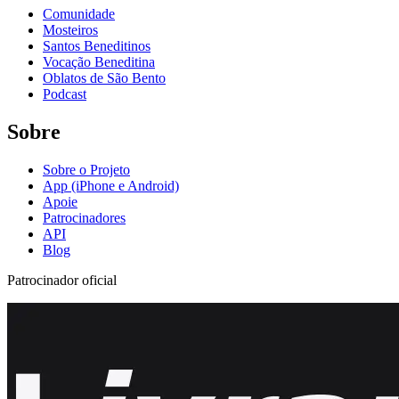
Comunidade
Mosteiros
Santos Beneditinos
Vocação Beneditina
Oblatos de São Bento
Podcast
Sobre
Sobre o Projeto
App (iPhone e Android)
Apoie
Patrocinadores
API
Blog
Patrocinador oficial