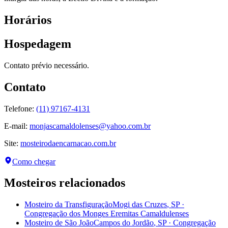
Horários
Hospedagem
Contato prévio necessário.
Contato
Telefone:
(11) 97167-4131
E-mail:
monjascamaldolenses@yahoo.com.br
Site:
mosteirodaencarnacao.com.br
Como chegar
Mosteiros relacionados
Mosteiro da Transfiguração
Mogi das Cruzes
,
SP
·
Congregação dos Monges Eremitas Camaldulenses
Mosteiro de São João
Campos do Jordão
,
SP
·
Congregação