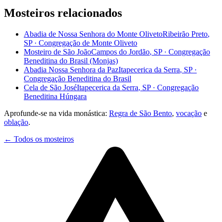
Mosteiros relacionados
Abadia de Nossa Senhora do Monte Oliveto
Ribeirão Preto
,
SP
·
Congregação de Monte Oliveto
Mosteiro de São João
Campos do Jordão
,
SP
·
Congregação
Beneditina do Brasil (Monjas)
Abadia Nossa Senhora da Paz
Itapecerica da Serra
,
SP
·
Congregação Beneditina do Brasil
Cela de São José
Itapecerica da Serra
,
SP
·
Congregação
Beneditina Húngara
Aprofunde-se na vida monástica:
Regra de São Bento
,
vocação
e
oblação
.
← Todos os mosteiros