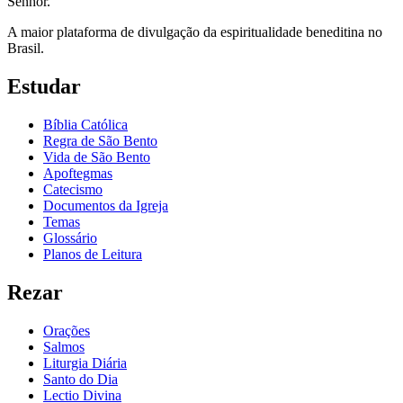
Senhor.
A maior plataforma de divulgação da espiritualidade beneditina no
Brasil.
Estudar
Bíblia Católica
Regra de São Bento
Vida de São Bento
Apoftegmas
Catecismo
Documentos da Igreja
Temas
Glossário
Planos de Leitura
Rezar
Orações
Salmos
Liturgia Diária
Santo do Dia
Lectio Divina