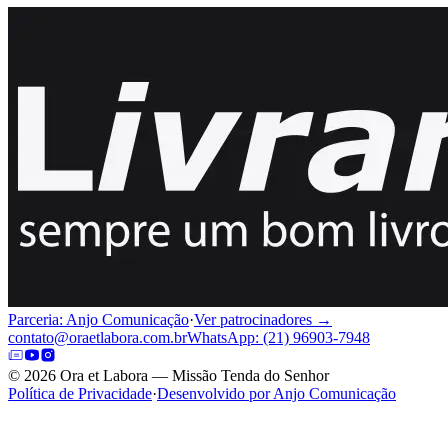
Parceria: Anjo Comunicação
·
Ver patrocinadores →
contato@oraetlabora.com.br
WhatsApp: (21) 96903-7948
©
2026
Ora et Labora — Missão Tenda do Senhor
Política de Privacidade
·
Desenvolvido por Anjo Comunicação