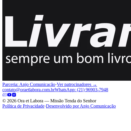
Parceria: Anjo Comunicação
·
Ver patrocinadores →
contato@oraetlabora.com.br
WhatsApp: (21) 96903-7948
©
2026
Ora et Labora — Missão Tenda do Senhor
Política de Privacidade
·
Desenvolvido por Anjo Comunicação