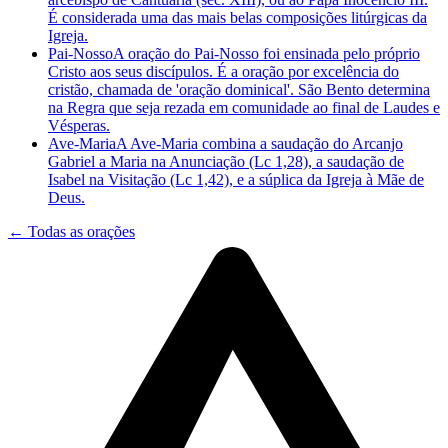
É considerada uma das mais belas composições litúrgicas da
Igreja.
Pai-Nosso
A oração do Pai-Nosso foi ensinada pelo próprio
Cristo aos seus discípulos. É a oração por excelência do
cristão, chamada de 'oração dominical'. São Bento determina
na Regra que seja rezada em comunidade ao final de Laudes e
Vésperas.
Ave-Maria
A Ave-Maria combina a saudação do Arcanjo
Gabriel a Maria na Anunciação (Lc 1,28), a saudação de
Isabel na Visitação (Lc 1,42), e a súplica da Igreja à Mãe de
Deus.
← Todas as orações