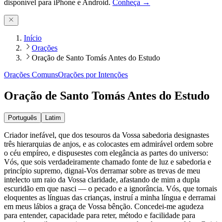
disponível para iPhone e Android.
Conheça →
Início
Orações
Oração de Santo Tomás Antes do Estudo
Orações Comuns
Orações por Intenções
Oração de Santo Tomás Antes do Estudo
Português
Latim
Criador inefável, que dos tesouros da Vossa sabedoria designastes
três hierarquias de anjos, e as colocastes em admirável ordem sobre
o céu empíreo, e dispusestes com elegância as partes do universo:
Vós, que sois verdadeiramente chamado fonte de luz e sabedoria e
princípio supremo, dignai-Vos derramar sobre as trevas de meu
intelecto um raio da Vossa claridade, afastando de mim a dupla
escuridão em que nasci — o pecado e a ignorância. Vós, que tornais
eloquentes as línguas das crianças, instruí a minha língua e derramai
em meus lábios a graça de Vossa bênção. Concedei-me agudeza
para entender, capacidade para reter, método e facilidade para