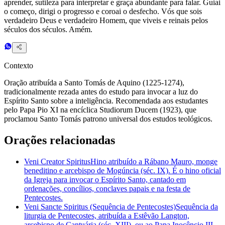
aprender, sutileza para interpretar e graça abundante para falar. Guiai
o começo, dirigi o progresso e coroai o desfecho. Vós que sois
verdadeiro Deus e verdadeiro Homem, que viveis e reinais pelos
séculos dos séculos. Amém.
Contexto
Oração atribuída a Santo Tomás de Aquino (1225-1274),
tradicionalmente rezada antes do estudo para invocar a luz do
Espírito Santo sobre a inteligência. Recomendada aos estudantes
pelo Papa Pio XI na encíclica Studiorum Ducem (1923), que
proclamou Santo Tomás patrono universal dos estudos teológicos.
Orações relacionadas
Veni Creator Spiritus
Hino atribuído a Rábano Mauro, monge
beneditino e arcebispo de Mogúncia (séc. IX). É o hino oficial
da Igreja para invocar o Espírito Santo, cantado em
ordenações, concílios, conclaves papais e na festa de
Pentecostes.
Veni Sancte Spiritus (Sequência de Pentecostes)
Sequência da
liturgia de Pentecostes, atribuída a Estêvão Langton,
arcebispo de Cantuária (séc. XIII), ou ao Papa Inocêncio III.