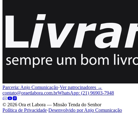
Parceria: Anjo Comunicação
·
Ver patrocinadores →
contato@oraetlabora.com.br
WhatsApp: (21) 96903-7948
©
2026
Ora et Labora — Missão Tenda do Senhor
Política de Privacidade
·
Desenvolvido por Anjo Comunicação