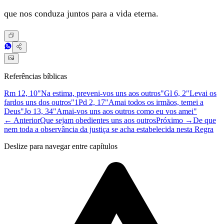
que nos conduza juntos para a vida eterna.
Referências bíblicas
Rm 12, 10
"Na estima, preveni-vos uns aos outros"
Gl 6, 2
"Levai os
fardos uns dos outros"
1Pd 2, 17
"Amai todos os irmãos, temei a
Deus"
Jo 13, 34
"Amai-vos uns aos outros como eu vos amei"
← Anterior
Que sejam obedientes uns aos outros
Próximo →
De que
nem toda a observância da justiça se acha estabelecida nesta Regra
Deslize para navegar entre capítulos