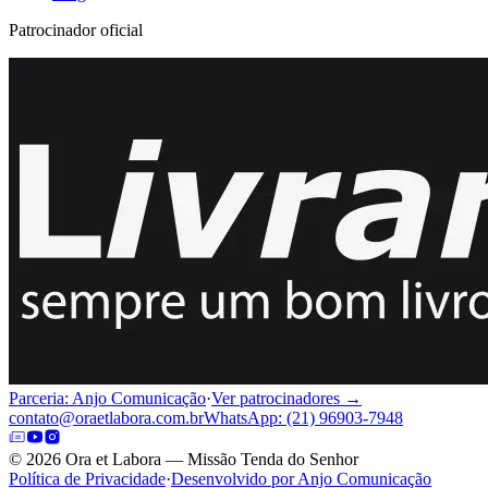
Patrocinador oficial
Parceria: Anjo Comunicação
·
Ver patrocinadores →
contato@oraetlabora.com.br
WhatsApp: (21) 96903-7948
©
2026
Ora et Labora — Missão Tenda do Senhor
Política de Privacidade
·
Desenvolvido por Anjo Comunicação