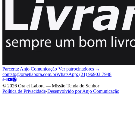
Parceria: Anjo Comunicação
·
Ver patrocinadores →
contato@oraetlabora.com.br
WhatsApp: (21) 96903-7948
©
2026
Ora et Labora — Missão Tenda do Senhor
Política de Privacidade
·
Desenvolvido por Anjo Comunicação