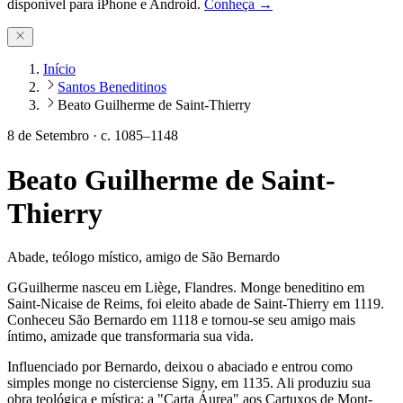
disponível para iPhone e Android.
Conheça →
Início
Santos Beneditinos
Beato Guilherme de Saint-Thierry
8 de Setembro
·
c. 1085–1148
Beato Guilherme de Saint-
Thierry
Abade, teólogo místico, amigo de São Bernardo
G
G
uilherme nasceu em Liège, Flandres. Monge beneditino em
Saint-Nicaise de Reims, foi eleito abade de Saint-Thierry em 1119.
Conheceu São Bernardo em 1118 e tornou-se seu amigo mais
íntimo, amizade que transformaria sua vida.
Influenciado por Bernardo, deixou o abaciado e entrou como
simples monge no cisterciense Signy, em 1135. Ali produziu sua
obra teológica e mística: a "Carta Áurea" aos Cartuxos de Mont-