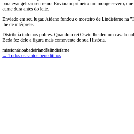
para evangelizar seu reino. Enviaram primeiro um monge severo, que 
carne dura antes do leite.
Enviado em seu lugar, Aidano fundou o mosteiro de Lindisfarne na "
lhe de intérprete.
Distribuía tudo aos pobres. Quando o rei Osvin lhe deu um cavalo n
Beda fez dele a figura mais comovente de sua História.
missionário
abade
irlandês
lindisfarne
← Todos os santos beneditinos