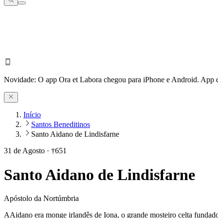
Novidade:
O app Ora et Labora chegou para iPhone e Android.
App d
Início
Santos Beneditinos
Santo Aidano de Lindisfarne
31 de Agosto
·
†651
Santo Aidano de Lindisfarne
Apóstolo da Nortúmbria
A
A
idano era monge irlandês de Iona, o grande mosteiro celta fundad