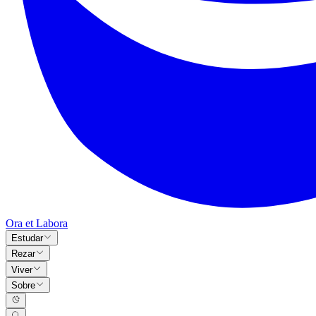
Ora et Labora
Estudar
Rezar
Viver
Sobre