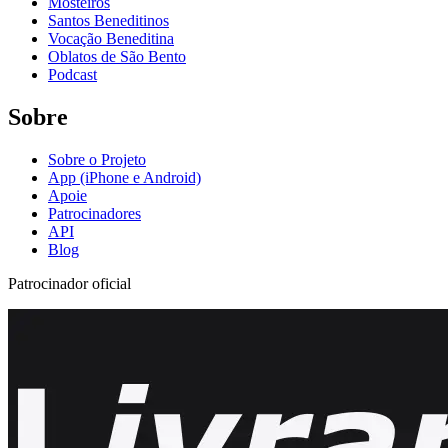
Mosteiros
Santos Beneditinos
Vocação Beneditina
Oblatos de São Bento
Podcast
Sobre
Sobre o Projeto
App (iPhone e Android)
Apoie
Patrocinadores
API
Blog
Patrocinador oficial