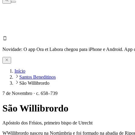
Novidade:
O app Ora et Labora chegou para iPhone e Android.
App d
Início
Santos Beneditinos
São Willibrordo
7 de Novembro
·
c. 658–739
São Willibrordo
Apóstolo dos Frísios, primeiro bispo de Utrecht
W
W
illibrordo nasceu na Nortúmbria e foi formado na abadia de Ripo