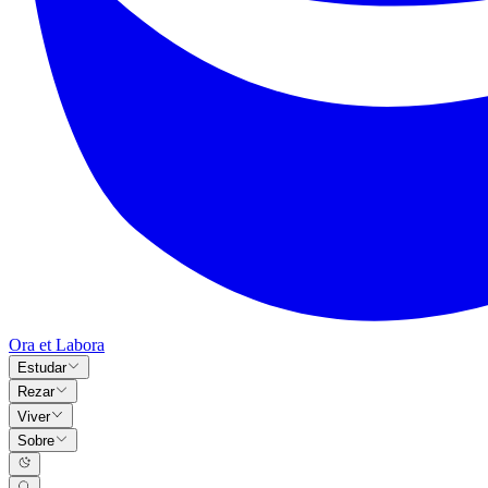
Ora et Labora
Estudar
Rezar
Viver
Sobre