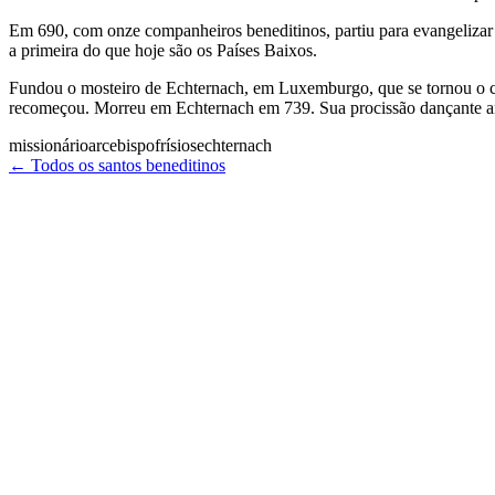
Em 690, com onze companheiros beneditinos, partiu para evangelizar 
a primeira do que hoje são os Países Baixos.
Fundou o mosteiro de Echternach, em Luxemburgo, que se tornou o ce
recomeçou. Morreu em Echternach em 739. Sua procissão dançante anu
missionário
arcebispo
frísios
echternach
← Todos os santos beneditinos