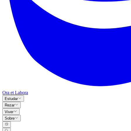
Ora et Labora
Estudar
Rezar
Viver
Sobre