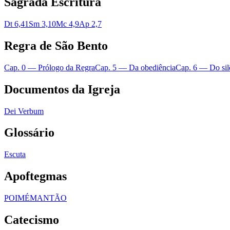
Sagrada Escritura
Dt 6,4
1Sm 3,10
Mc 4,9
Ap 2,7
Regra de São Bento
Cap. 0 — Prólogo da Regra
Cap. 5 — Da obediência
Cap. 6 — Do sil
Documentos da Igreja
Dei Verbum
Glossário
Escuta
Apoftegmas
POIMÉM
ANTÃO
Catecismo